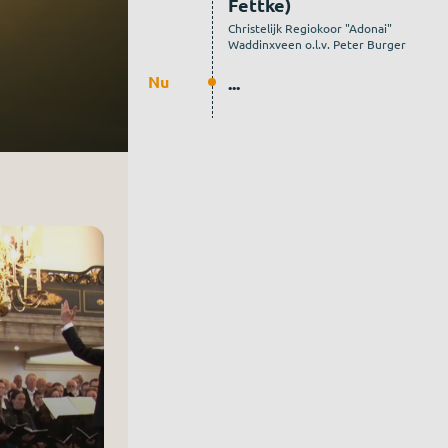
Fettke)
Christelijk Regiokoor "Adonai"
Waddinxveen o.l.v. Peter Burger
Nu
...