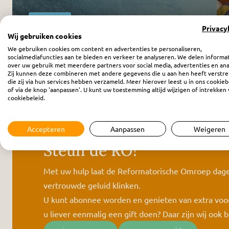
Video
Privacy
Wij gebruiken cookies
Want de tijd is nabij - afl. 2
We gebruiken cookies om content en advertenties te personaliseren,
socialmediafuncties aan te bieden en verkeer te analyseren. We delen informa
over uw gebruik met meerdere partners voor social media, advertenties en ana
Zij kunnen deze combineren met andere gegevens die u aan hen heeft verstre
die zij via hun services hebben verzameld. Meer hierover leest u in ons cookieb
of via de knop 'aanpassen'. U kunt uw toestemming altijd wijzigen of intrekken 
cookiebeleid.
Accepteren
Aanpassen
Weigeren
Steun de RO!
Met uw hulp laat de Reformatorische Omroep dagel
vertrouwde geluid klinken.
U kunt abonnee worden en genieten van extra voor
u liever eenmalig een gift doen? Daar zijn wij ook b