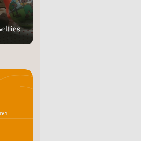
elties
ren