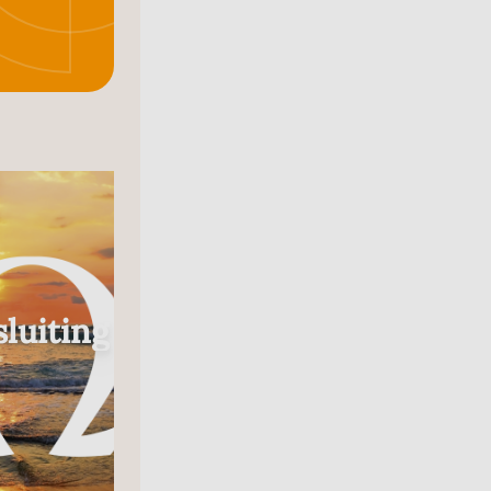
Radio
luiting
In Gesprek Met