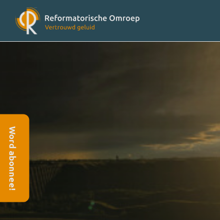
Radioprogramma’s
Veelges
Videoprogramma’s
Over on
Word abonnee!
Concertagenda
Vriende
RO nieuws
Contact