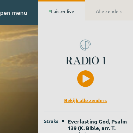
Luister live
Alle zenders
pen menu
t van
n de
Bekijk alle zenders
Straks
Everlasting God, Psalm
139 (K. Bible, arr. T.