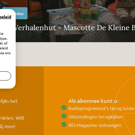
Video
beleid
De Verhalenhut - Mascotte De Kleine B
tie
lyse.
kt of
eleid
via ons
Als abonnee kunt u:
ijks het
Radioprogramma’s terug luiste
Uitzendingen terugkijken
delen. Wilt
RO-Magazine ontvangen
lij mee!