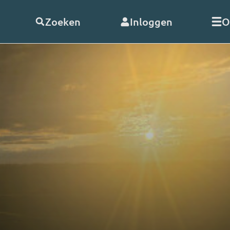
Zoeken
Inloggen
O
telde vragen
Word
abonnee
of
doneer
Als abonnee geniet u onbeperk
s
alle uitzendingen en video’s va
RO. En met uw hulp kunnen wij
doorgaan!
nClub RO
Bekijk de voordelen
 opnemen