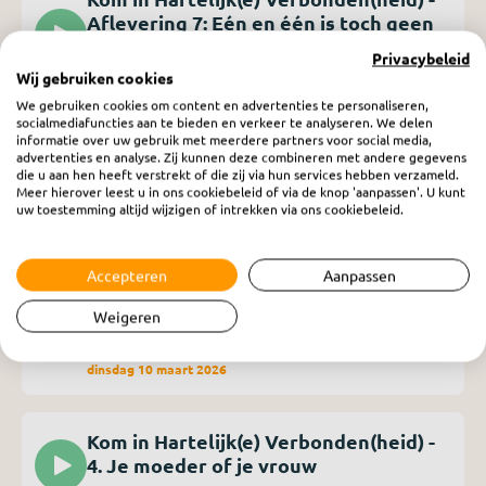
Aflevering 7: Eén en één is toch geen
twee
Privacybeleid
dinsdag 24 maart 2026
Wij gebruiken cookies
We gebruiken cookies om content en advertenties te personaliseren,
socialmediafuncties aan te bieden en verkeer te analyseren. We delen
informatie over uw gebruik met meerdere partners voor social media,
Kom in Hartelijk(e) Verbonden(heid) -
advertenties en analyse. Zij kunnen deze combineren met andere gegevens
Aflevering 6: Eigenheid en eenheid in
die u aan hen heeft verstrekt of die zij via hun services hebben verzameld.
verscheidenheid
Meer hierover leest u in ons cookiebeleid of via de knop 'aanpassen'. U kunt
uw toestemming altijd wijzigen of intrekken via ons cookiebeleid.
dinsdag 17 maart 2026
Accepteren
Aanpassen
Kom in Hartelijk(e) Verbonden(heid) -
Aflevering 5: Twee eilandbewoners
Weigeren
naar een vaste verbinding
dinsdag 10 maart 2026
Kom in Hartelijk(e) Verbonden(heid) -
4. Je moeder of je vrouw