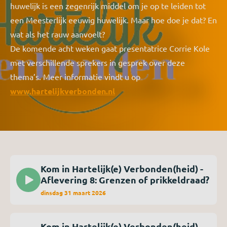
huwelijk is een zegenrijk middel om je op te leiden tot
een Meesterlijk eeuwig huwelijk. Maar hoe doe je dat? En
wat als het rauw aanvoelt?
De komende acht weken gaat presentatrice Corrie Kole
met verschillende sprekers in gesprek over deze
thema’s. Meer informatie vindt u op
www.hartelijkverbonden.nl
Kom in Hartelijk(e) Verbonden(heid) -
Aflevering 8: Grenzen of prikkeldraad?
dinsdag 31 maart 2026
Kom in Hartelijk(e) Verbonden(heid) -