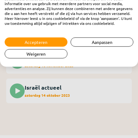
Een Bijbel in elk Joods huis
informatie over uw gebruik met meerdere partners voor social media,
advertenties en analyse. Zij kunnen deze combineren met andere gegevens
www.israelendebijbel.nl
die u aan hen heeft verstrekt of die zij via hun services hebben verzameld.
Meer hierover leest u in ons cookiebeleid of via de knop 'aanpassen'. U kunt
uw toestemming altijd wijzigen of intrekken via ons cookiebeleid.
Accepteren
Aanpassen
Weigeren
Israël actueel
zaterdag 18 november 2023
Israël actueel
zaterdag 14 oktober 2023