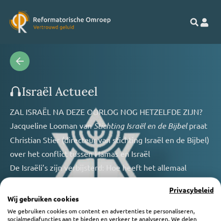
Israël Actueel
ZAL ISRAËL NA DEZE OORLOG NOG HETZELFDE ZIJN?
Jacqueline Looman van
Stichting Israël en de Bijbel
praat
Christian Stier (directeur van stichting Israël en de Bijbel)
over het conflict tussen Hamas en Israël
De Israëli’s zijn verbijsterd: Hoe heeft het allemaal
kunnen gebeuren? Volgens insiders zal Israël na deze
Privacybeleid
oorlog nooit meer hetzelfde zijn.
Wij gebruiken cookies
Thema: Hamas - Israël: het begin van de eindtijd?
We gebruiken cookies om content en advertenties te personaliseren,
socialmediafuncties aan te bieden en verkeer te analyseren. We delen