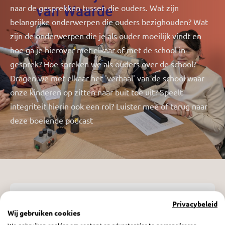
naar de gesprekken tussen die ouders. Wat zijn
belangrijke onderwerpen die ouders bezighouden? Wat
zijn de onderwerpen die je als ouder moeilijk vindt en
hoe ga je hierover met elkaar of met de school in
gesprek? Hoe spreken we als ouders over de school?
Dragen we met elkaar het 'verhaal' van de school waar
onze kinderen op zitten naar buit toe uit? Speelt
integriteit hierin ook een rol? Luister mee of terug naar
deze boeiende podcast
Het gesprek aan het schoolhek
Privacybeleid
vrijdag 23 januari 2026
Wij gebruiken cookies