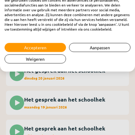
We gebruiken cookies om content en advertenties te personaliseren,
socialmediafuncties aan te bieden en verkeer te analyseren. We delen
informatie over uw gebruik met meerdere partners voor social media,
Het gesprek aan het schoolhek
advertenties en analyse. Zij kunnen deze combineren met andere gegevens
die u aan hen heeft verstrekt of die zij via hun services hebben verzameld.
donderdag 22 januari 2026
Meer hierover leest u in ons cookiebeleid of via de knop 'aanpassen'. U kunt
uw toestemming altijd wijzigen of intrekken via ons cookiebeleid.
Het gesprek aan het schoolhek
Accepteren
Aanpassen
woensdag 21 januari 2026
Weigeren
Het gesprek aan het schoolhek
dinsdag 20 januari 2026
Het gesprek aan het schoolhek
maandag 19 januari 2026
Het gesprek aan het schoolhek