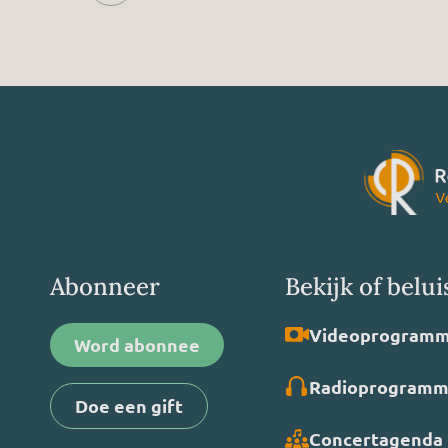
Abonneer
Bekijk of belui
Video­programm
Word abonnee
Radio­programm
Doe een gift
Concertagenda