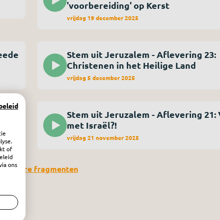
'voorbereiding' op Kerst
vrijdag 19 december 2025
weede
Stem uit Jeruzalem - Aflevering 23:
Christenen in het Heilige Land
vrijdag 5 december 2025
beleid
Stem uit Jeruzalem - Aflevering 21:
met Israël?!
tie
vrijdag 21 november 2025
lyse.
kt of
eleid
via ons
n oudere fragmenten