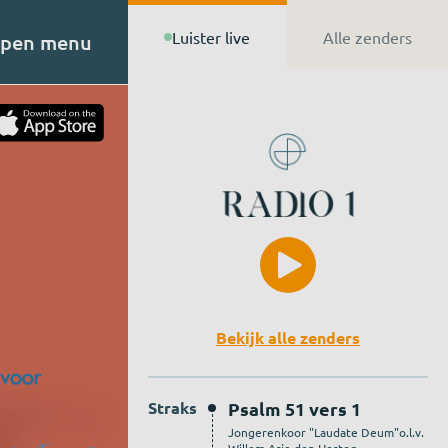
Luister live
Alle zenders
pen menu
t van
n de
Bekijk alle zenders
Straks
Psalm 51 vers 1
Jongerenkoor "Laudate Deum"o.l.v.