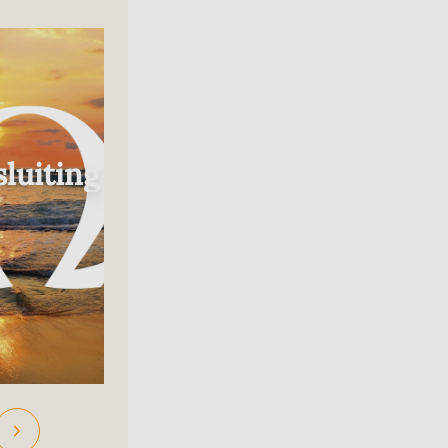
Radio
luiting
In Gesprek Met