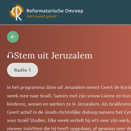
Radioprogramma’s
Veelges
Stem uit Jeruzalem
Videoprogramma’s
Over on
Radio 1
In het programma
Stem uit Jeruzalem
neemt Geert de Korte
Concertagenda
Vriende
week mee naar Israël. Samen met zijn vrouw Lianne en hun 
kinderen, wonen en werken ze in Jeruzalem. Als Israëlconsu
RO nieuws
Contact
Geert actief in de Joods-christelijke dialoog namens het C
voor Israël Studies. Elke week vertelt hij iets over zijn werk,
nieuwe inzichten die hij heeft opgedaan, of gewoon over de