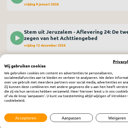
vrijdag 9 januari 2026
Stem uit Jeruzalem - Aflevering 24: De t
zegen van het Achttiengebed
vrijdag 12 december 2025
Privacy
Wij gebruiken cookies
Stem uit Jeruzalem - Aflevering 22: 'In onze
tijd...'
We gebruiken cookies om content en advertenties te personaliseren,
socialmediafuncties aan te bieden en verkeer te analyseren. We delen informa
vrijdag 28 november 2025
over uw gebruik met meerdere partners voor social media, advertenties en ana
Zij kunnen deze combineren met andere gegevens die u aan hen heeft verstre
die zij via hun services hebben verzameld. Meer hierover leest u in ons cookieb
of via de knop 'aanpassen'. U kunt uw toestemming altijd wijzigen of intrekken 
Too
cookiebeleid.
Accepteren
Aanpassen
Weigeren