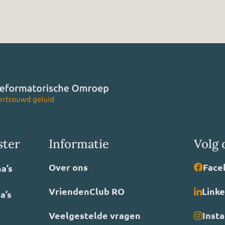
ster
Informatie
Volg 
Over ons
Face
a’s
VriendenClub RO
Link
a’s
Veelgestelde vragen
Inst