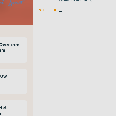
Willem Arie den Hertog
Nu
...
ham
 Het
e