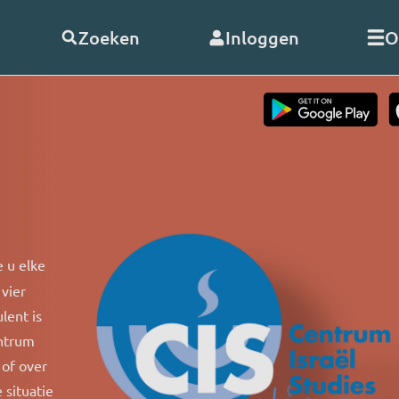
Zoeken
Inloggen
O
telde vragen
Word
abonnee
of
doneer
Als abonnee geniet u onbeperk
s
alle uitzendingen en video’s va
RO. En met uw hulp kunnen wij
doorgaan!
 u elke
nClub RO
vier
Bekijk de voordelen
lent is
 opnemen
entrum
 of over
 situatie