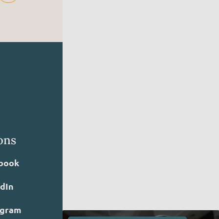
ons
book
edIn
agram