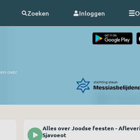
Zoeken
Inloggen
O
telde vragen
Word
abonnee
of
doneer
Als abonnee geniet u onbeperk
den over
s
alle uitzendingen en video’s va
RO. En met uw hulp kunnen wij
doorgaan!
nClub RO
Bekijk de voordelen
 opnemen
Alles over Joodse feesten - Afleveri
Sjavoeot