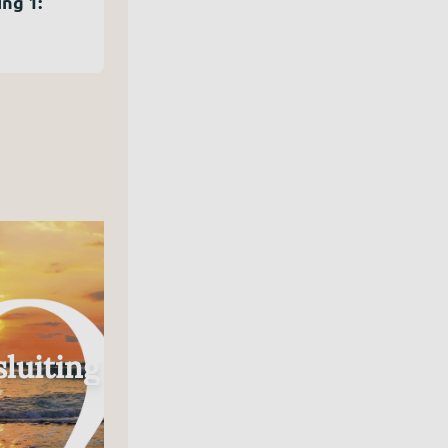
ng 1:
Radio
luiting
In Gesprek Met