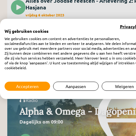
Alles over Joodse feesten - Aflevering 2:
Hasjana
vrijdag 6 oktober 2023
Privacy
Wij gebruiken cookies
We gebruiken cookies om content en advertenties te personaliseren,
socialmediafuncties aan te bieden en verkeer te analyseren. We delen informa
over uw gebruik met meerdere partners voor social media, advertenties en ana
Zij kunnen deze combineren met andere gegevens die u aan hen heeft verstre
die zij via hun services hebben verzameld. Meer hierover leest u in ons cookieb
Meer programma’s
of via de knop 'aanpassen'. U kunt uw toestemming altijd wijzigen of intrekken 
cookiebeleid.
Accepteren
Aanpassen
Weigeren
Radio
Alpha & Omega - Dagopen
Dagelijks om 09:00