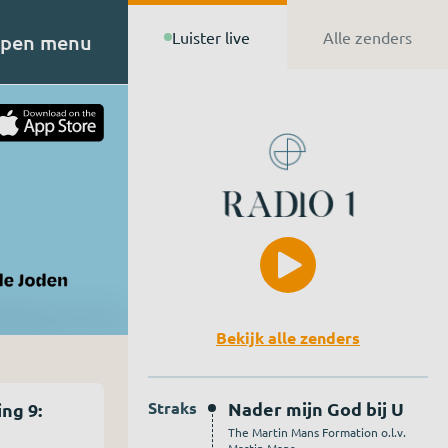
Luister live
Alle zenders
pen menu
t van
n de
Bekijk alle zenders
Straks
Nader mijn God bij U
ng 9:
The Martin Mans Formation o.l.v.