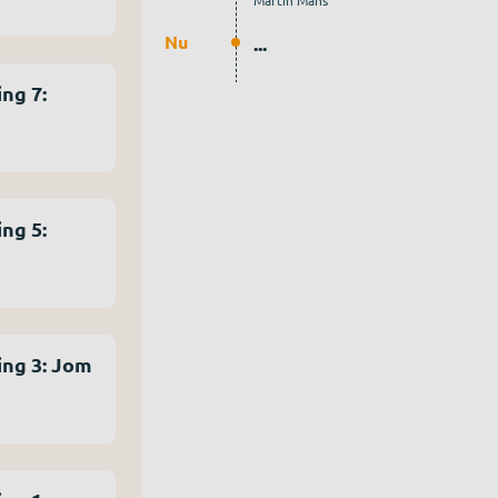
Martin Mans
Nu
...
ng 7:
ng 5:
ing 3: Jom