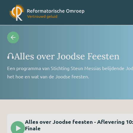
Radioprogramma’s
Veelges
Alles over Joodse Feesten
Een programma van Stichting Steun Messias belijdende Jo
Videoprogramma’s
Over on
het hoe en wat van de Joodse feesten.
Concertagenda
Vriende
RO nieuws
Contact
Alles over Joodse feesten - Aflevering 10:
Finale