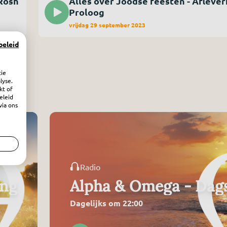
 Rosh
Alles over Joodse feesten - Afleveri
Proloog
vrijdag 29 september 2023
beleid
tie
lyse.
kt of
eleid
via ons
Radio
ing
Alpha & Omega - Dags
Dagelijks om 22:00