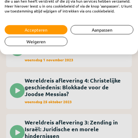
die u aan hen heeft verstrekt of die zij via hun services hebben verzameld.
Wereldreis aflevering 6: Vergeving en
Meer hierover leest u in ons cookiebeleid of via de knop 'aanpassen'. U kunt
genade: Corrie ten Boom & Israël
uw toestemming altijd wijzigen of intrekken via ons cookiebeleid.
woensdag 8 november 2023
Accepteren
Aanpassen
Wereldreis aflevering 5: Streven naar
Weigeren
shalom: De heilige opdracht voor
Israël
woensdag 1 november 2023
Wereldreis aflevering 4: Christelijke
geschiedenis: Blokkade voor de
Joodse Messias?
woensdag 25 oktober 2023
Wereldreis aflevering 3: Zending in
Israël: Juridische en morele
hindernissen