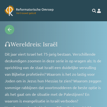
Wereldreis: Israël
Dit jaar viert Israel het 75-jarig bestaan. Verschillende
deskundigen zoomen in deze serie in op vragen als: Is de
oprichting van de staat Israël een duidelijke vervulling
van Bijbelse profetieën? Waarom is het zo lastig voor
Joden om in Jezus hun Messias te zien? Waarom zeggen
sommige rabbijnen dat voortmodderen de beste optie is
als het gaat om de situatie met de Palestijnen? En
waarom is evangelisatie in Israël verboden?