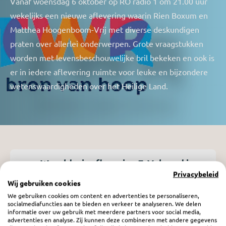
Vanaf woensdag 6 oktober op RO radio 1 om 21.00 uur
wekelijks een nieuwe aflevering waarin Rien Boxum en
Matthea Hoogenboom-Vrij met diverse deskundigen
praten over allerlei onderwerpen. Grote vraagstukken
worden met levensbeschouwelijke bril bekeken en ook is
er in iedere aflevering ruimte voor leuke en bijzondere
wetenswaardigheden over het Heilige Land.
Wereldreis aflevering 7: Volgend jaar
in Jeruzalem: Israël als multiculturele
Privacybeleid
Wij gebruiken cookies
smeltkroes
We gebruiken cookies om content en advertenties te personaliseren,
woensdag 15 november 2023
socialmediafuncties aan te bieden en verkeer te analyseren. We delen
informatie over uw gebruik met meerdere partners voor social media,
advertenties en analyse. Zij kunnen deze combineren met andere gegevens