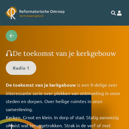
De toekomst van je kerkgebouw
Radio 1
De toekomst van je kerkgebouw
is een 9-delige zeer
interessante serie over plekken van ontmoeting in onze
steden en dorpen. Over heilige ruimtes in onze
samenleving.
Kerken. Groot en klein. In dorp of stad. Statig aanwezig
of juist wat teruggetrokken. Strak in de verf of met