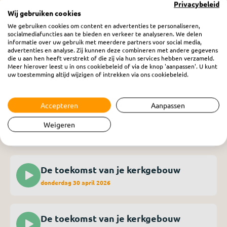
Privacybeleid
Wij gebruiken cookies
We gebruiken cookies om content en advertenties te personaliseren,
socialmediafuncties aan te bieden en verkeer te analyseren. We delen
informatie over uw gebruik met meerdere partners voor social media,
advertenties en analyse. Zij kunnen deze combineren met andere gegevens
die u aan hen heeft verstrekt of die zij via hun services hebben verzameld.
Meer hierover leest u in ons cookiebeleid of via de knop 'aanpassen'. U kunt
De toekomst van je kerkgebouw
uw toestemming altijd wijzigen of intrekken via ons cookiebeleid.
donderdag 14 mei 2026
Accepteren
Aanpassen
De toekomst van je kerkgebouw
Weigeren
donderdag 7 mei 2026
De toekomst van je kerkgebouw
donderdag 30 april 2026
De toekomst van je kerkgebouw