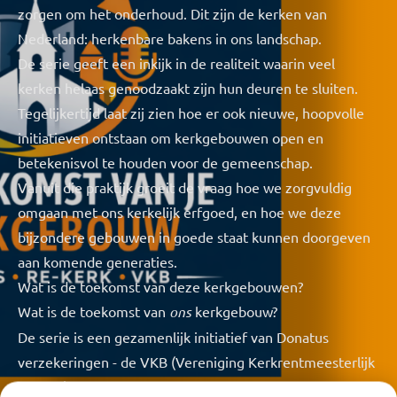
zorgen om het onderhoud. Dit zijn de kerken van
Nederland: herkenbare bakens in ons landschap.
De serie geeft een inkijk in de realiteit waarin veel
kerken helaas genoodzaakt zijn hun deuren te sluiten.
Tegelijkertijd laat zij zien hoe er ook nieuwe, hoopvolle
initiatieven ontstaan om kerkgebouwen open en
betekenisvol te houden voor de gemeenschap.
Vanuit die praktijk groeit de vraag hoe we zorgvuldig
omgaan met ons kerkelijk erfgoed, en hoe we deze
bijzondere gebouwen in goede staat kunnen doorgeven
aan komende generaties.
Wat is de toekomst van deze kerkgebouwen?
Wat is de toekomst van
ons
kerkgebouw?
De serie is een gezamenlijk initiatief van Donatus
verzekeringen - de VKB (Vereniging Kerkrentmeesterlijk
Beheer) - Re-Kerk en de Reformatorische Omroep