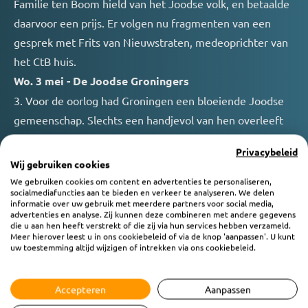
Familie ten Boom hield van het Joodse volk, en betaalde
daarvoor een prijs. Er volgen nu fragmenten van een
gesprek met Frits van Nieuwstraten, medeoprichter van
het CtB huis.
Wo. 3 mei - De Joodse Groningers
3. Voor de oorlog had Groningen een bloeiende Joodse
gemeenschap. Slechts een handjevol van hen overleeft
de Holocaust. Een administratieve fout behoedt de vader
Privacybeleid
van Bert v.d. Hak voor de gaskamers van Auschwitz. Hier
Wij gebruiken cookies
volgt een inkijkje in het leven van de Groningse familie
We gebruiken cookies om content en advertenties te personaliseren,
socialmediafuncties aan te bieden en verkeer te analyseren. We delen
v.d. Hak, maar ook in dat van Bert, een Messiasbelijdende
informatie over uw gebruik met meerdere partners voor social media,
advertenties en analyse. Zij kunnen deze combineren met andere gegevens
Jood.
die u aan hen heeft verstrekt of die zij via hun services hebben verzameld.
Do. 4 mei - Een warm welkom op Urk
Meer hierover leest u in ons cookiebeleid of via de knop 'aanpassen'. U kunt
uw toestemming altijd wijzigen of intrekken via ons cookiebeleid.
4. ‘Dit kind mogen jullie houden!’ Wist men dat Gerda’s
moeder Joods was, en eigenlijk niet werd
Accepteren
Aanpassen
terugverwacht? Gerda wordt warm ontvangen op Urk.