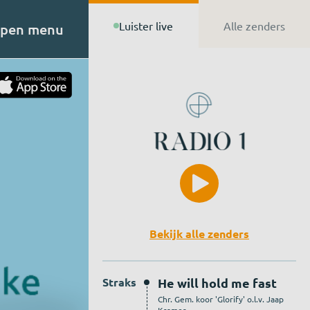
Luister live
Alle zenders
pen menu
t van
n de
Bekijk alle zenders
Straks
He will hold me fast
Chr. Gem. koor 'Glorify' o.l.v. Jaap