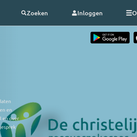
Zoeken
Inloggen
O
telde vragen
Word
abonnee
of
doneer
Als abonnee geniet u onbeperk
s
alle uitzendingen en video’s va
RO. En met uw hulp kunnen wij
doorgaan!
nClub RO
 laten
Bekijk de voordelen
ten en
 opnemen
l en over
 gesprek