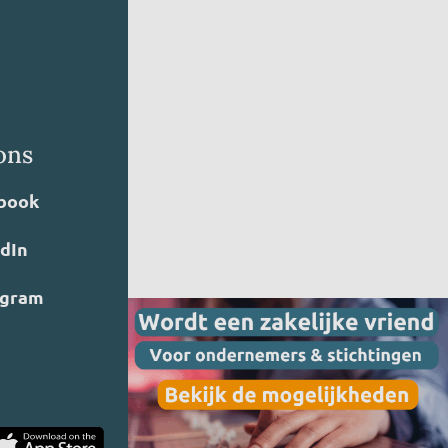
ons
book
edIn
agram