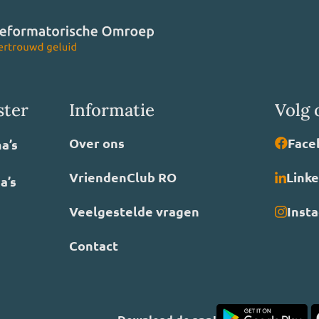
ster
Informatie
Volg 
Over ons
Face
a’s
VriendenClub RO
Link
a’s
Veelgestelde vragen
Inst
Contact