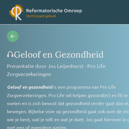
Radioprogramma’s
Veelges
Geloof en Gezondheid
Presentatie door
Jos Leijenhorst - Pro Life
Videoprogramma’s
Over on
Zorgverzekeringen
Geloof en gezondheid
is een programma van Pro Life
Concertagenda
Vriende
Zorgverzekeringen. Pro Life wil helpen gezond(er) en fit te
voelen en is zich bewust dat gezondheid verder gaat dan e
RO nieuws
Contact
bewegen. Bijbelse visie op gezondheid gaat ook over de zie
wie je bent, wat je wilt en wat je doet. Jos gaat hierover in
met een of meerdere gasten.