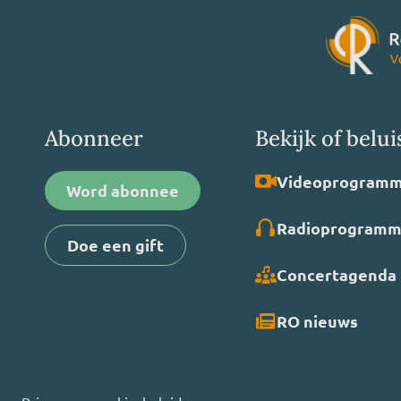
Abonneer
Bekijk of belui
Video­programm
Word abonnee
Radio­programm
Doe een gift
Concertagenda
RO nieuws