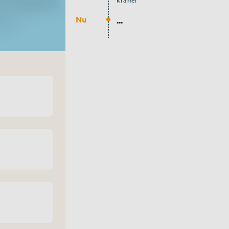
Kramer
Nu
...