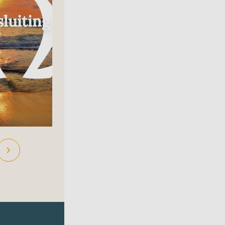
Radio
luiting
In Gesprek Met