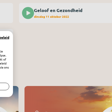
Geloof en Gezondheid
dinsdag 11 oktober 2022
beleid
tie
lyse.
kt of
eleid
via ons