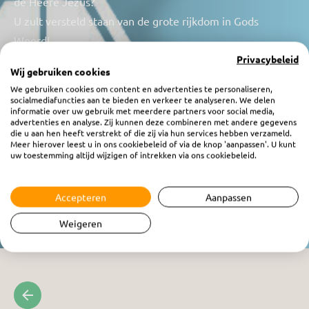
de Heere Jezus?
U zult versteld staan van de grote rijkdom in Gods
Woord!
De Seideravond
Privacybeleid
Wij gebruiken cookies
Pesach begint met de seidermaaltlijd. De Heere Jezus
We gebruiken cookies om content en advertenties te personaliseren,
heeft Zelf ook die maaltijd gehouden. Wanneer was dat
socialmediafuncties aan te bieden en verkeer te analyseren. We delen
informatie over uw gebruik met meerdere partners voor social media,
dan en hoe verwijzen de ingrediënten op de
advertenties en analyse. Zij kunnen deze combineren met andere gegevens
die u aan hen heeft verstrekt of die zij via hun services hebben verzameld.
seiderschotel naar Hem?
Meer hierover leest u in ons cookiebeleid of via de knop 'aanpassen'. U kunt
En voor wie is eigenlijk die lege stoel aan de seidertafel
uw toestemming altijd wijzigen of intrekken via ons cookiebeleid.
bestemd? Jacqueline Looman praat erover met de
Messiasbelijdende Jood Asaf Pelled.
Accepteren
Aanpassen
Weigeren