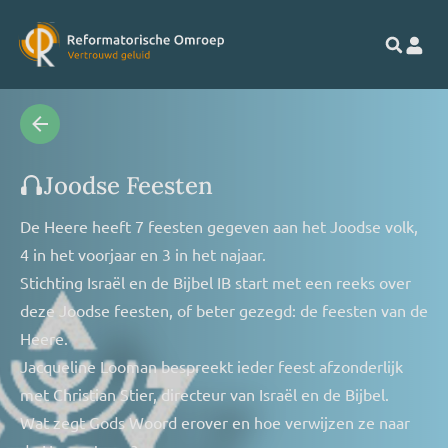
Joodse Feesten
De Heere heeft 7 feesten gegeven aan het Joodse volk,
4 in het voorjaar en 3 in het najaar.
Stichting Israël en de Bijbel IB start met een reeks over
deze Joodse feesten, of beter gezegd: de feesten van de
Heere.
Jacqueline Looman bespreekt ieder feest afzonderlijk
met Christian Stier, directeur van Israël en de Bijbel.
Wat zegt Gods Woord erover en hoe verwijzen ze naar