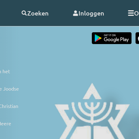
Zoeken
Inloggen
O
telde vragen
Word
abonnee
of
doneer
Als abonnee geniet u onbeperk
n het
s
alle uitzendingen en video’s va
RO. En met uw hulp kunnen wij
ze Joodse
doorgaan!
nClub RO
Bekijk de voordelen
Christian
 opnemen
Heere