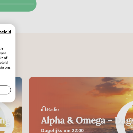
beleid
tie
lyse.
kt of
eleid
via ons
Radio
ing
Alpha & Omega - Dags
Dagelijks om 22:00