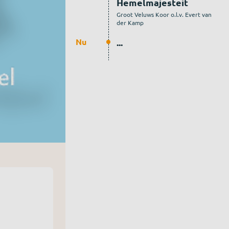
Hemelmajesteit
Groot Veluws Koor o.l.v. Evert van
der Kamp
Nu
...