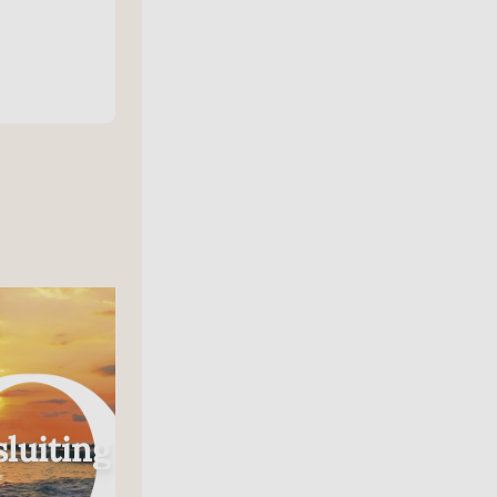
Radio
luiting
In Gesprek Met