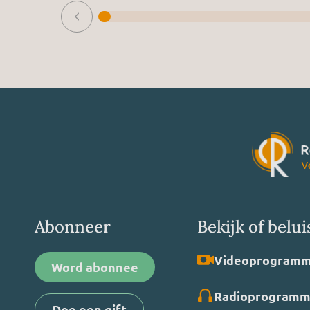
Abonneer
Bekijk of belui
Video­programm
Word abonnee
Radio­programm
Doe een gift