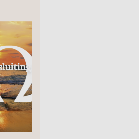
Radio
luiting
In Gesprek Met