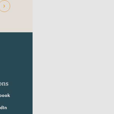
ons
book
edIn