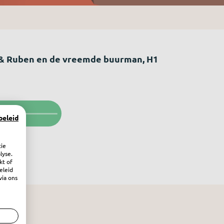
& Ruben en de vreemde buurman, H1
beleid
bergen
tie
lyse.
kt of
eleid
via ons