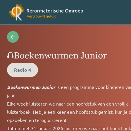
Radioprogramma’s
Veelges
Boekenwurmen Junior
Videoprogramma’s
Over on
Radio 4
Boekenwurmen Junior
is een programma voor kinderen va
Concertagenda
Vriende
jaar.
Elke week luisteren we naar een hoofdstuk van een vrolijk
RO nieuws
Contact
luisterboek. Heb je een keer een hoofdstuk gemist, kun je d
opzoeken en terugluisteren!
Tot en met 31 januari 2026 luisteren we naar het boek Luu