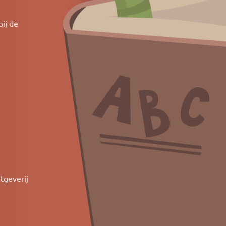
bij de
tgeverij