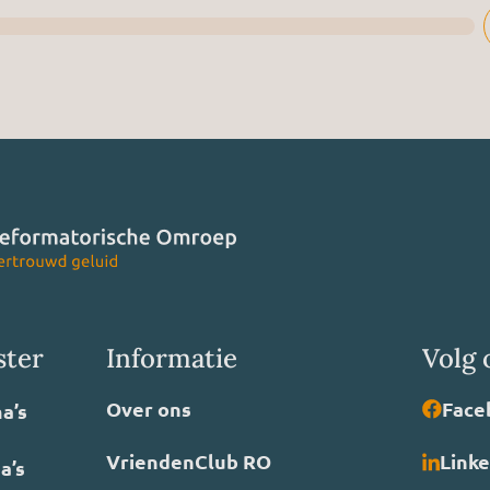
ster
Informatie
Volg 
Over ons
Face
a’s
VriendenClub RO
Link
a’s