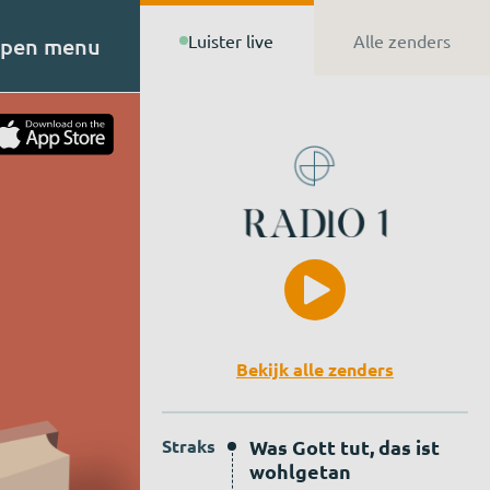
Luister live
Alle zenders
pen menu
t van
n de
Bekijk alle zenders
Straks
Was Gott tut, das ist
wohlgetan