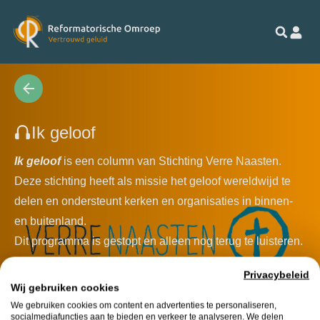
Ik geloof
Ik geloof
is een column van Stichting Verre Naasten.
Deze stichting heeft als missie het geloof wereldwijd te
delen en ondersteunt kerken en organisaties in binnen-
en buitenland.
Dit programma is gestopt en alleen nog terug te luisteren.
Privacybeleid
Wij gebruiken cookies
We gebruiken cookies om content en advertenties te personaliseren,
socialmediafuncties aan te bieden en verkeer te analyseren. We delen