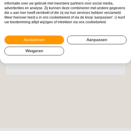
informatie over uw gebruik met meerdere partners voor social media,
advertenties en analyse. Zij kunnen deze combineren met andere gegevens
die u aan hen heeft verstrekt of die zij via hun services hebben verzameld.
Meer hierover leest u in ons cookiebeleid of via de knop 'aanpassen'. U kunt
uw toestemming altijd wijzigen of intrekken via ons cookiebeleid.
Ik geloof - column van Verre Naasten
maandag 18 oktober 2021
Accepteren
Aanpassen
Weigeren