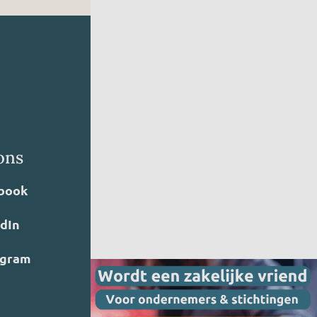
ons
book
edIn
agram