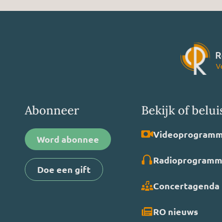
Abonneer
Bekijk of belui
Video­programm
Word abonnee
Radio­programm
Doe een gift
Concertagenda
RO nieuws