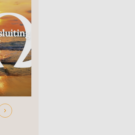
Radio
luiting
In Gesprek Met