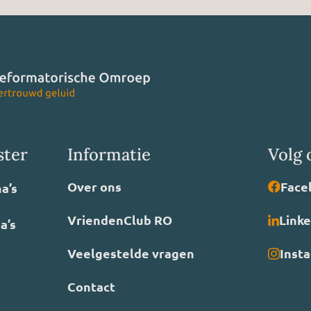
ster
Informatie
Volg 
Over ons
Face
a’s
VriendenClub RO
Link
a’s
Veelgestelde vragen
Inst
Contact