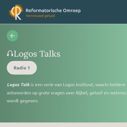
Radioprogramma’s
Veelges
Logos Talks
Videoprogramma’s
Over on
Radio 1
Logos Talk
is een serie van Logos Instituut, waarin heldere
Concertagenda
Vriende
antwoorden op grote vragen over Bijbel, geloof en wetens
wordt gegeven.
RO nieuws
Contact