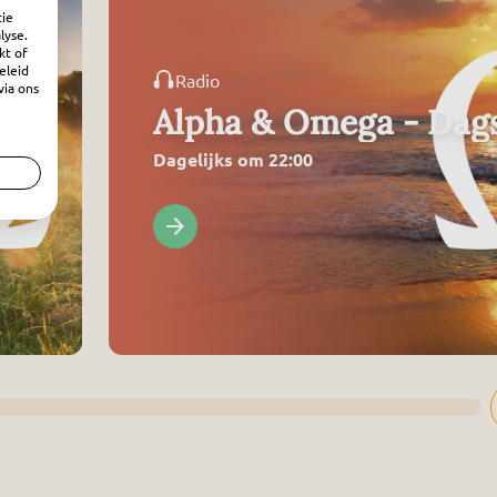
tie
lyse.
kt of
eleid
Radio
via ons
ing
Alpha & Omega - Dags
Dagelijks om 22:00