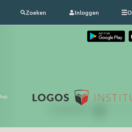
Zoeken
Inloggen
O
telde vragen
Word
abonnee
of
doneer
Als abonnee geniet u onbeperk
s
alle uitzendingen en video’s va
RO. En met uw hulp kunnen wij
doorgaan!
nClub RO
chap
Bekijk de voordelen
 opnemen