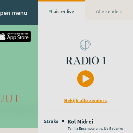
Luister live
Alle zenders
pen menu
t van
n de
Bekijk alle zenders
Straks
Kol Nidrei
Tehilla Ensemble o.l.v. Ilia Belianko