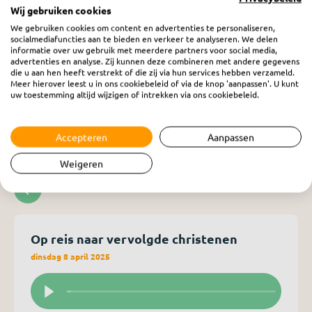
verkondigen, zijn een bron van inspiratie en
Wij gebruiken cookies
We gebruiken cookies om content en advertenties te personaliseren,
bemoediging. Peter verhaalt in deze radio uitzendingen
socialmediafuncties aan te bieden en verkeer te analyseren. We delen
over zijn reizen en ontmoetingen, en bovenal van het
informatie over uw gebruik met meerdere partners voor social media,
advertenties en analyse. Zij kunnen deze combineren met andere gegevens
licht dat onze HEERE God laat schijnen op de donkerste
die u aan hen heeft verstrekt of die zij via hun services hebben verzameld.
Meer hierover leest u in ons cookiebeleid of via de knop 'aanpassen'. U kunt
plaatsen op aarde.
uw toestemming altijd wijzigen of intrekken via ons cookiebeleid.
Accepteren
Aanpassen
Weigeren
Op reis naar vervolgde christenen
dinsdag 8 april 2025