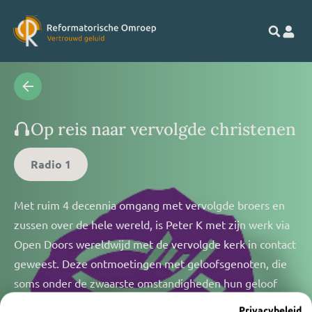
Op reis naar vervolgde christenen
Radio 1
Met ruim 4 decennia omgang met vervolgde broers en
zussen over de hele wereld, is Peter K met zijn werk via
Open Doors wereldwijd met de vervolgde kerk in contact
geweest. Deze ontmoetingen met geloofsgenoten, die
soms onder de zwaarste omstandigheden hun geloof
niet alleen weten te behouden maar ook nog
Privacybeleid