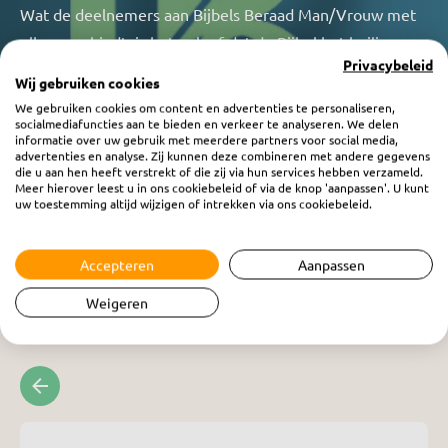
Wat de deelnemers aan Bijbels Beraad Man/Vrouw met
elkaar verbindt, is het geloof dat de Bijbel het heilige en
Privacybeleid
onfeilbare Woord van God is en daarom ook de
Wij gebruiken cookies
uiteindelijke bron en norm voor ons geloof en onze
We gebruiken cookies om content en advertenties te personaliseren,
socialmediafuncties aan te bieden en verkeer te analyseren. We delen
levenswandel.
informatie over uw gebruik met meerdere partners voor social media,
Voor meer informatie verwijzen we u naar de website
advertenties en analyse. Zij kunnen deze combineren met andere gegevens
die u aan hen heeft verstrekt of die zij via hun services hebben verzameld.
van Bijbels Beraad M/V;
www.bijbelsberaadmv.nl
of
Meer hierover leest u in ons cookiebeleid of via de knop 'aanpassen'. U kunt
uw toestemming altijd wijzigen of intrekken via ons cookiebeleid.
kunt u contact met ons opnemen via
www.bijbelsberaadmv.nl/contact
.
Accepteren
Aanpassen
Weigeren