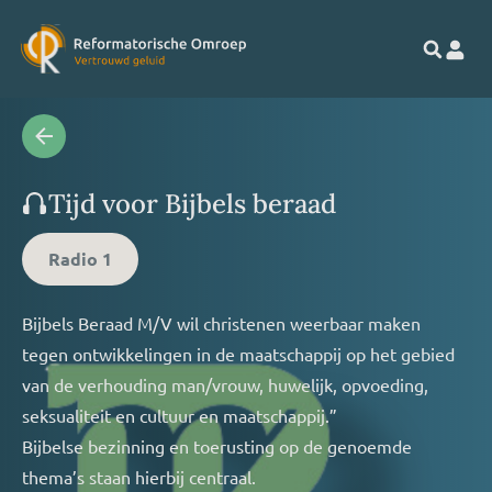
Tijd voor Bijbels beraad
Radio 1
Bijbels Beraad M/V wil christenen weerbaar maken
tegen ontwikkelingen in de maatschappij op het gebied
van de verhouding man/vrouw, huwelijk, opvoeding,
seksualiteit en cultuur en maatschappij.”
Bijbelse bezinning en toerusting op de genoemde
thema’s staan hierbij centraal.