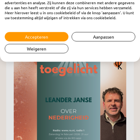
advertenties en analyse. Zij kunnen deze combineren met andere gegevens
die u aan hen heeft verstrekt of die zij via hun services hebben verzameld.
Meer hierover leest u in ons cookiebeleid of via de knop 'aanpassen'. U kunt
uw toestemming altijd wijzigen of intrekken via ons cookiebeleid.
Toegelicht: Leander Janse: Nederigheid
zaterdag 14 februari 2026
Accepteren
Aanpassen
Weigeren