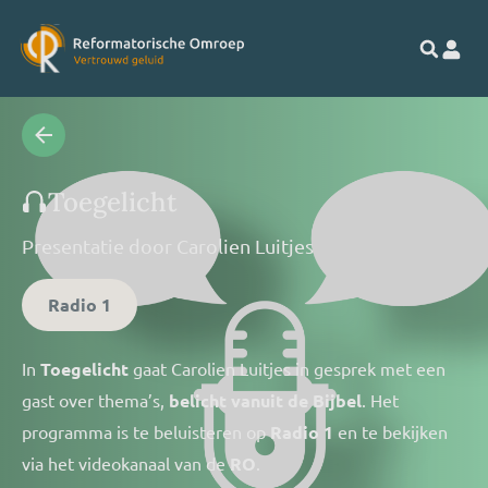
Toegelicht
Presentatie door
Carolien Luitjes
Radio 1
In
Toegelicht
gaat Carolien Luitjes in gesprek met een
gast over thema’s,
belicht vanuit de Bijbel
. Het
programma is te beluisteren op
Radio 1
en te bekijken
via het videokanaal van de
RO
.