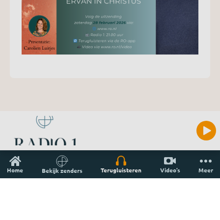
Home
Terugluisteren
Video’s
Meer
Bekijk zenders
Welkom
Inloggen