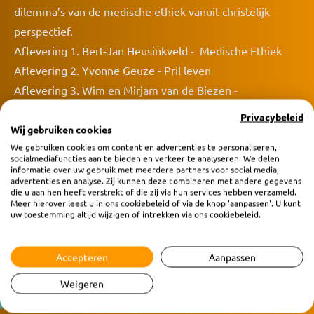
dilemma’s van de medische ethiek vanuit christelijk
perspectief.
Aflevering 1. Bert-Jan Heusinkveld - Medische Ethiek
Aflevering 2. Yvonne Geuze - Pril leven
Aflevering 3. Wim en Mirjam van de Biezen -
Ervaringsverhaal: ‘omgaan met ongewilde
Privacybeleid
kinderloosheid’
Wij gebruiken cookies
We gebruiken cookies om content en advertenties te personaliseren,
Aflevering 4. Rineke Heij - Orgaandonatie
socialmediafuncties aan te bieden en verkeer te analyseren. We delen
Aflevering 5. Heleen Polinder - Eenzaamheid
informatie over uw gebruik met meerdere partners voor social media,
advertenties en analyse. Zij kunnen deze combineren met andere gegevens
Aflevering 6. Lianne - Ervaringsverhaal: ‘leven met
die u aan hen heeft verstrekt of die zij via hun services hebben verzameld.
Meer hierover leest u in ons cookiebeleid of via de knop 'aanpassen'. U kunt
genderdysforie’ (bewust alleen voornaam)
uw toestemming altijd wijzigen of intrekken via ons cookiebeleid.
Aflevering 7. Ali van Dijk - Wanneer wordt behandelen
overbehandelen?
Accepteren
Aanpassen
Aflevering 8. Susanne Postma - Tijdig nadenken over het
Weigeren
levenseinde
Aflevering 9. Ali van Dijk - Afsluitende aflevering met