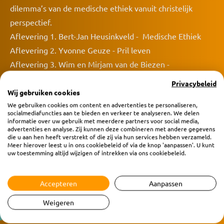
dilemma’s van de medische ethiek vanuit christelijk
perspectief.
Aflevering 1. Bert-Jan Heusinkveld - Medische Ethiek
Aflevering 2. Yvonne Geuze - Pril leven
Aflevering 3. Wim en Mirjam van de Biezen -
Ervaringsverhaal: ‘omgaan met ongewilde
Privacybeleid
kinderloosheid’
Wij gebruiken cookies
We gebruiken cookies om content en advertenties te personaliseren,
Aflevering 4. Rineke Heij - Orgaandonatie
socialmediafuncties aan te bieden en verkeer te analyseren. We delen
Aflevering 5. Heleen Polinder - Eenzaamheid
informatie over uw gebruik met meerdere partners voor social media,
advertenties en analyse. Zij kunnen deze combineren met andere gegevens
Aflevering 6. Lianne - Ervaringsverhaal: ‘leven met
die u aan hen heeft verstrekt of die zij via hun services hebben verzameld.
Meer hierover leest u in ons cookiebeleid of via de knop 'aanpassen'. U kunt
genderdysforie’ (bewust alleen voornaam)
uw toestemming altijd wijzigen of intrekken via ons cookiebeleid.
Aflevering 7. Ali van Dijk - Wanneer wordt behandelen
overbehandelen?
Accepteren
Aanpassen
Aflevering 8. Susanne Postma - Tijdig nadenken over het
Weigeren
levenseinde
Aflevering 9. Ali van Dijk - Afsluitende aflevering met