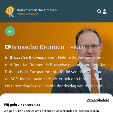
Brusselse Bronnen - video
In
Brusselse Bronnen
neemt Hélène Selderhuis samen
met Bert-Jan Ruissen de Brusselse maand door. Bert-Jan
Ruissen is als Europarlementatiër lid van de ECR namens
de SGP. Iedere maand schuift er ook een tafelgast aan.
De uitzending is elke laatste donderdag van de maand.
Privacybeleid
Wij gebruiken cookies
We gebruiken cookies om content en advertenties te personaliseren,