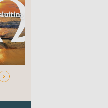
Radio
luiting
In Gesprek Met