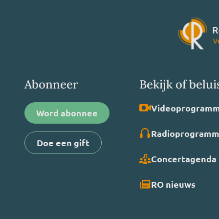
Abonneer
Bekijk of belui
Video­programm
Word abonnee
Radio­programm
Doe een gift
Concertagenda
RO nieuws