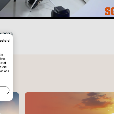
r 2023
beleid
tie
lyse.
kt of
eleid
via ons