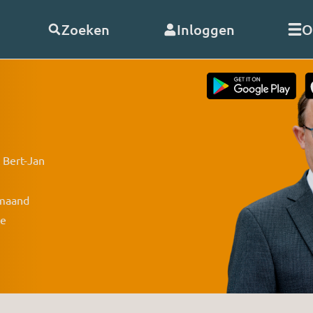
Zoeken
Inloggen
O
telde vragen
Word
abonnee
of
doneer
Als abonnee geniet u onbeperk
 Bert-Jan
s
alle uitzendingen en video’s va
RO. En met uw hulp kunnen wij
 maand
doorgaan!
nClub RO
te
Bekijk de voordelen
 opnemen