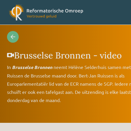
Radioprogramma’s
Veelges
Brusselse Bronnen - video
In
Brusselse Bronnen
neemt Hélène Selderhuis samen met
Videoprogramma’s
Over on
Ruissen de Brusselse maand door. Bert-Jan Ruissen is als
Europarlementatiër lid van de ECR namens de SGP. Iedere
Concertagenda
Vriende
schuift er ook een tafelgast aan. De uitzending is elke laats
donderdag van de maand.
RO nieuws
Contact