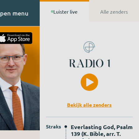
Luister live
Alle zenders
pen menu
t van
n de
Bekijk alle zenders
Straks
Everlasting God, Psalm
139 (K. Bible, arr. T.