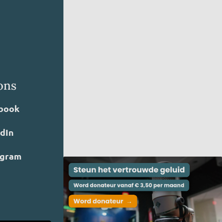
ons
book
edIn
agram