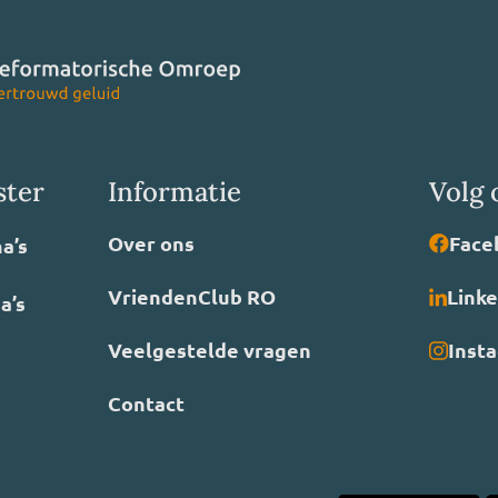
ster
Informatie
Volg 
Over ons
Face
a’s
VriendenClub RO
Link
a’s
Veelgestelde vragen
Inst
Contact