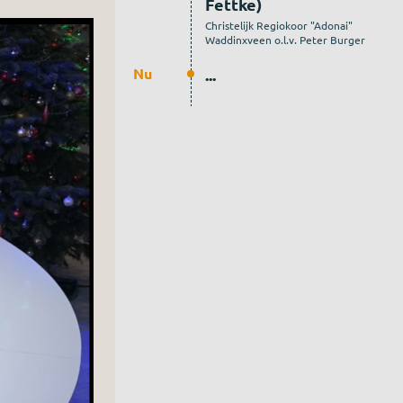
Fettke)
Christelijk Regiokoor "Adonai"
Waddinxveen o.l.v. Peter Burger
Nu
...