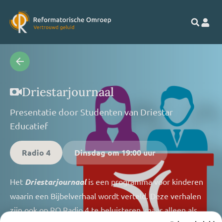
Driestarjournaal
Presentatie door
Studenten van Driestar
Educatief
Radio 4
Dinsdag
om 19:00 uur
Het
Driestarjournaal
is een programma voor kinderen
waarin een Bijbelverhaal wordt verteld. Deze verhalen
zijn ook op RO Radio 4 te beluisteren ,maar alleen als