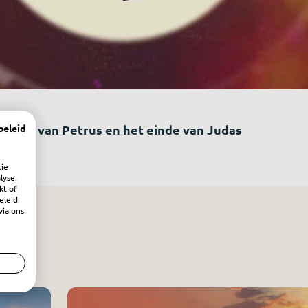
beleid
hening van Petrus en het einde van Judas
tie
lyse.
kt of
eleid
via ons