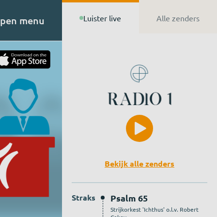
Luister live
Alle zenders
pen menu
t van
n de
Bekijk alle zenders
Straks
Psalm 65
Strijkorkest 'Ichthus' o.l.v. Robert