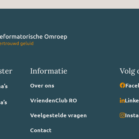
ster
Informatie
Volg 
Over ons
Face
a’s
VriendenClub RO
Link
a’s
Veelgestelde vragen
Inst
Contact