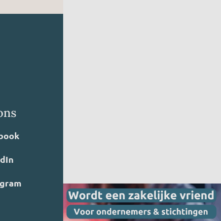
ons
book
edIn
agram