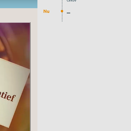
Cekov
Nu
...