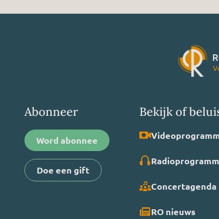
Abonneer
Bekijk of belui
Video­programm
Word abonnee
Radio­programm
Doe een gift
Concertagenda
RO nieuws