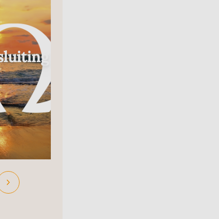
Radio
luiting
In Gesprek Met