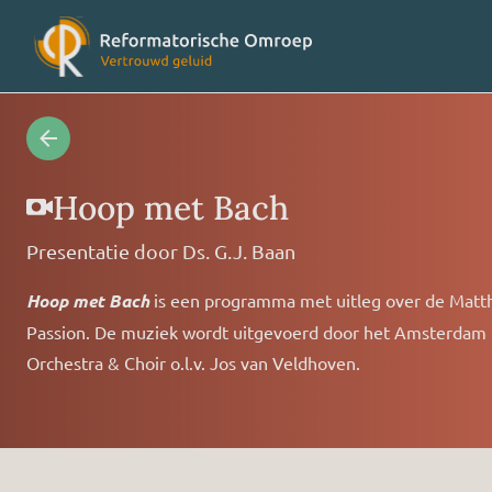
Radioprogramma’s
Veelges
Hoop met Bach
Presentatie door
Ds. G.J. Baan
Videoprogramma’s
Over on
Hoop met Bach
is een programma met uitleg over de Matt
Passion. De muziek wordt uitgevoerd door het Amsterdam
Concertagenda
Vriende
Orchestra & Choir o.l.v. Jos van Veldhoven.
RO nieuws
Contact