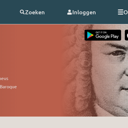
Zoeken
Inloggen
O
telde vragen
Word
abonnee
of
doneer
Als abonnee geniet u onbeperk
s
alle uitzendingen en video’s va
RO. En met uw hulp kunnen wij
heus
doorgaan!
 Baroque
nClub RO
Bekijk de voordelen
 opnemen