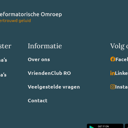
ster
Informatie
Volg 
Over ons
Face
a’s
VriendenClub RO
Link
a’s
Veelgestelde vragen
Inst
Contact