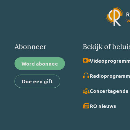
Abonneer
Bekijk of belui
Video­programm
Word abonnee
Radio­programm
Doe een gift
Concertagenda
RO nieuws