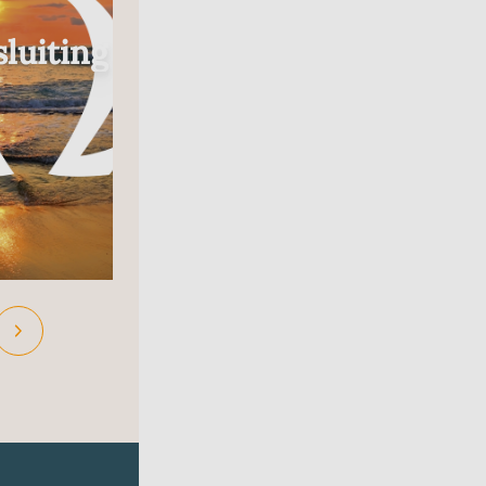
Radio
luiting
In Gesprek Met