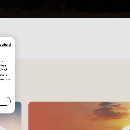
beleid
tie
lyse.
kt of
eleid
via ons