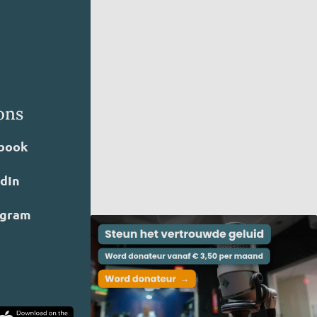
ons
book
edIn
agram