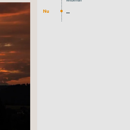
Wildeman
Nu
...