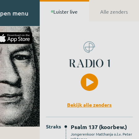
Luister live
Alle zenders
pen menu
t van
n de
Bekijk alle zenders
Straks
Psalm 137 (koorbew.)
Jongerenkoor Matthanja o.l.v. Peter