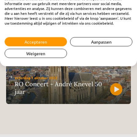
informatie over uw gebruik met meerdere partners voor social media,
advertenties en analyse. Zij kunnen deze combineren met andere gegevens
die u aan hen heeft verstrekt of die zij via hun services hebben verzameld.
Meer hierover leest u in ons cookiebeleid of via de knop 'aanpassen'. U kunt
uw toestemming altijd wijzigen of intrekken via ons cookiebeleid.
donderdag 22 juni 2023
RO Concert - Orgelconcert
Accepteren
Aanpassen
Weigeren
zaterdag 1 oktober 2022
RO Concert - André Knevel 50
jaar