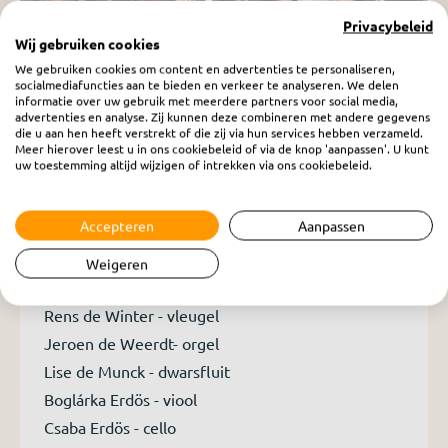
Privacybeleid
Wij gebruiken cookies
We gebruiken cookies om content en advertenties te personaliseren,
socialmediafuncties aan te bieden en verkeer te analyseren. We delen
informatie over uw gebruik met meerdere partners voor social media,
advertenties en analyse. Zij kunnen deze combineren met andere gegevens
die u aan hen heeft verstrekt of die zij via hun services hebben verzameld.
Meer hierover leest u in ons cookiebeleid of via de knop 'aanpassen'. U kunt
uw toestemming altijd wijzigen of intrekken via ons cookiebeleid.
RO Concert - Dordrecht 2024
zaterdag 7 december 2024
Accepteren
Aanpassen
Jubileumconcert Christelijk koor Tehillah
Weigeren
Met medewerking van:
Rens de Winter - vleugel
Jeroen de Weerdt- orgel
Lise de Munck - dwarsfluit
Boglárka Erdös - viool
Csaba Erdös - cello