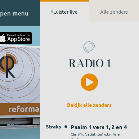
Luister live
Alle zenders
pen menu
t van
n de
Bekijk alle zenders
Straks
Psalm 1 vers 1, 2 en 4
Chr. Mk. 'Jeduthun' o.l.v. Arie