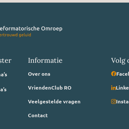
ster
Informatie
Volg 
Over ons
Face
a’s
VriendenClub RO
Link
a’s
Veelgestelde vragen
Inst
Contact