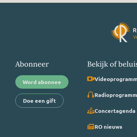
Abonneer
Bekijk of belui
Video­programm
Word abonnee
Radio­programm
Doe een gift
Concertagenda
RO nieuws