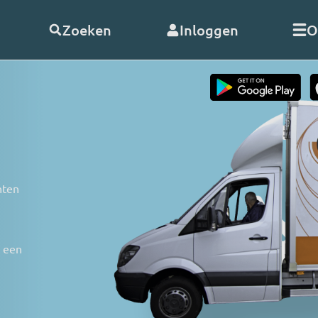
Zoeken
Inloggen
O
telde vragen
Word
abonnee
of
doneer
Als abonnee geniet u onbeperk
s
alle uitzendingen en video’s va
nten
RO. En met uw hulp kunnen wij
doorgaan!
nClub RO
Bekijk de voordelen
n een
 opnemen