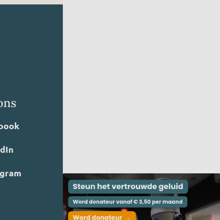
ons
book
edIn
agram