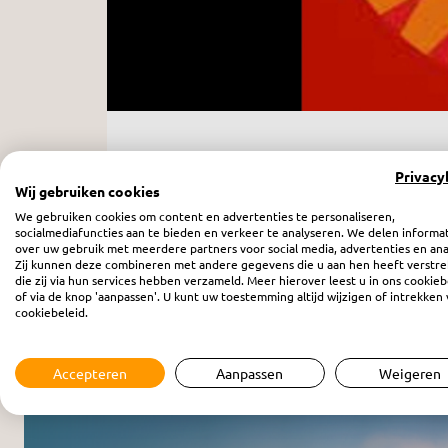
Synode Protestantse Kerk Nede
Privacy
Wij gebruiken cookies
zaterdag 2 juli 2022
We gebruiken cookies om content en advertenties te personaliseren,
socialmediafuncties aan te bieden en verkeer te analyseren. We delen informa
over uw gebruik met meerdere partners voor social media, advertenties en ana
Zij kunnen deze combineren met andere gegevens die u aan hen heeft verstre
die zij via hun services hebben verzameld. Meer hierover leest u in ons cookieb
of via de knop 'aanpassen'. U kunt uw toestemming altijd wijzigen of intrekken 
cookiebeleid.
Meer programma’s
Accepteren
Aanpassen
Weigeren