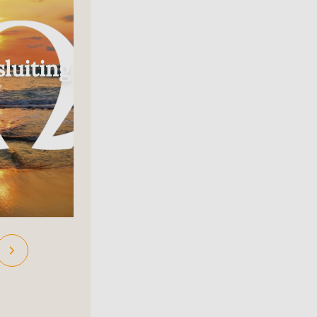
Radio
luiting
In Gesprek Met