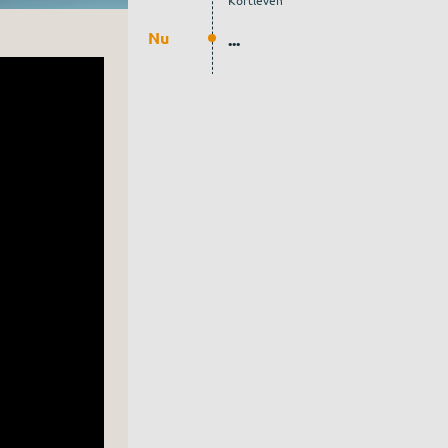
Kortleven
Nu
...