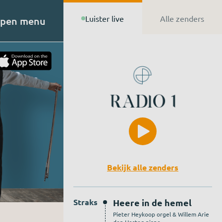
Luister live
Alle zenders
pen menu
t van
n de
Bekijk alle zenders
Straks
Heere in de hemel
Pieter Heykoop orgel & Willem Arie