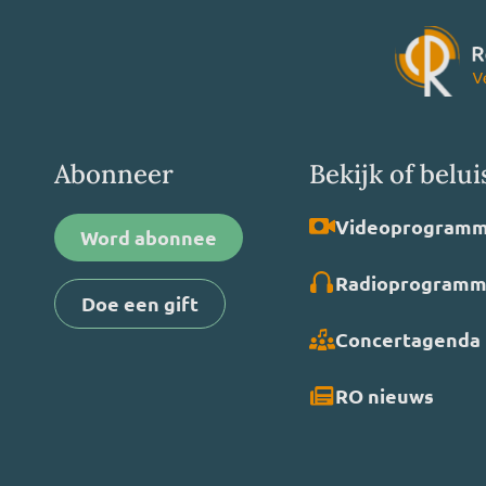
Abonneer
Bekijk of belui
Video­programm
Word abonnee
Radio­programm
Doe een gift
Concertagenda
RO nieuws