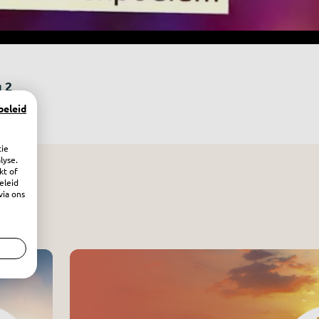
 2
beleid
tie
lyse.
kt of
eleid
via ons