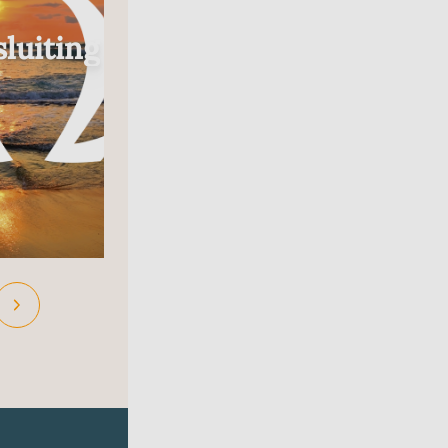
Radio
luiting
In Gesprek Met