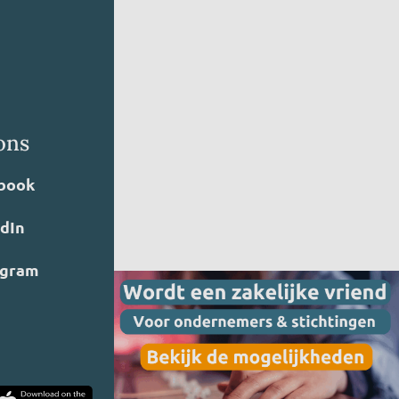
ons
book
edIn
agram