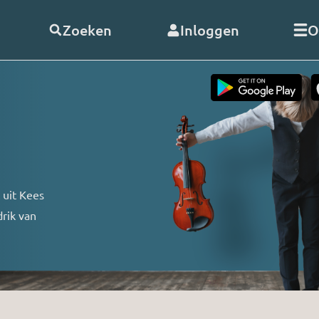
Zoeken
Inloggen
O
telde vragen
Word
abonnee
of
doneer
Als abonnee geniet u onbeperk
s
alle uitzendingen en video’s va
RO. En met uw hulp kunnen wij
 uit Kees
doorgaan!
rik van
nClub RO
Bekijk de voordelen
 opnemen