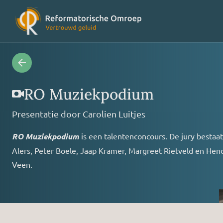
Radioprogramma’s
Veelges
RO Muziekpodium
Presentatie door
Carolien Luitjes
Videoprogramma’s
Over on
RO Muziekpodium
is een talentenconcours. De jury bestaat
Alers, Peter Boele, Jaap Kramer, Margreet Rietveld en Hend
Concertagenda
Vriende
Veen.
RO nieuws
Contact