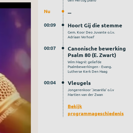
den Hertog piano
Nu
...
00:09
Hoort Gij die stemme
Gem. Koor Deo Juvante o.l.v.
Adriaan Verhoef
00:07
Canonische bewerking
Psalm 80 (E. Zwart)
Wim Magré: geliefde
Psalmbewerkingen - Evang.
Lutherse Kerk Den Haag
00:04
Vleugels
Jongerenkoor 'Jesaréla' o.l.v
Martien van der Zwan
Bekijk
programmageschiedenis