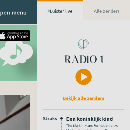
Luister live
Alle zenders
pen menu
t van
n de
Bekijk alle zenders
Straks
Een koninklijk kind
The Martin Mans Formation o.l.v.