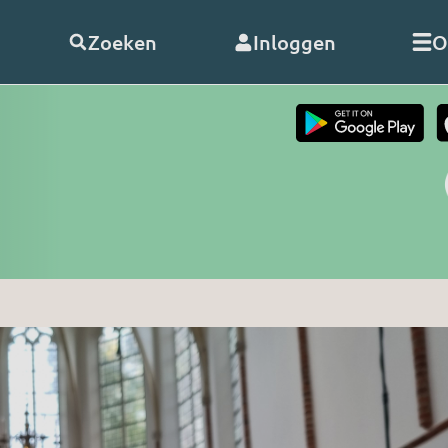
Zoeken
Inloggen
O
telde vragen
Word
abonnee
of
doneer
Als abonnee geniet u onbeperk
s
alle uitzendingen en video’s va
RO. En met uw hulp kunnen wij
doorgaan!
nClub RO
Bekijk de voordelen
 opnemen