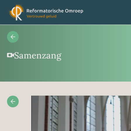
Radioprogramma’s
Veelges
Samenzang
Videoprogramma’s
Over on
Concertagenda
Vriende
RO nieuws
Contact