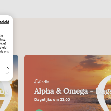
beleid
tie
lyse.
kt of
eleid
via ons
Radio
ing
Alpha & Omega - Dags
Dagelijks om 22:00