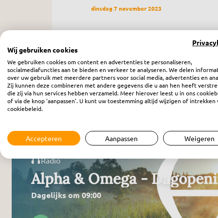
dinsdag 7 november 2023
Privacy
Wij gebruiken cookies
We gebruiken cookies om content en advertenties te personaliseren,
socialmediafuncties aan te bieden en verkeer te analyseren. We delen informa
over uw gebruik met meerdere partners voor social media, advertenties en ana
Zij kunnen deze combineren met andere gegevens die u aan hen heeft verstre
die zij via hun services hebben verzameld. Meer hierover leest u in ons cookieb
Meer programma’s
of via de knop 'aanpassen'. U kunt uw toestemming altijd wijzigen of intrekken 
cookiebeleid.
Accepteren
Aanpassen
Weigeren
Radio
Alpha & Omega - Dagopen
Dagelijks om 09:00