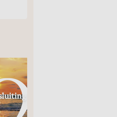
Radio
luiting
In Gesprek Met