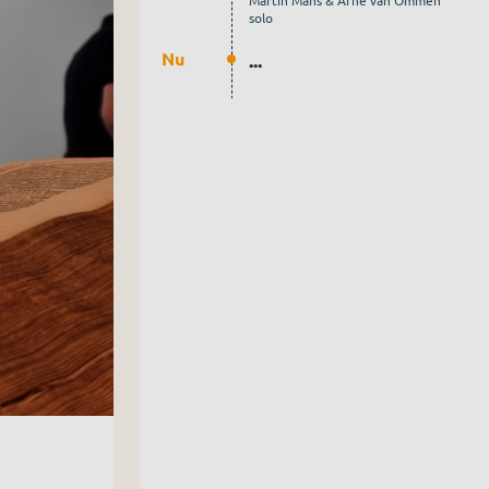
Martin Mans & Arne van Ommen
solo
Nu
...