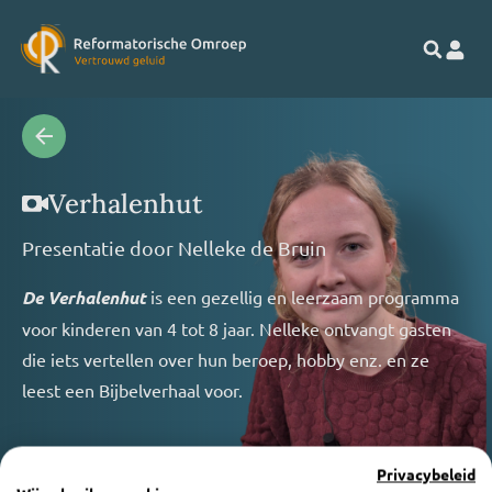
Verhalenhut
Presentatie door
Nelleke de Bruin
De Verhalenhut
is een gezellig en leerzaam programma
voor kinderen van 4 tot 8 jaar. Nelleke ontvangt gasten
die iets vertellen over hun beroep, hobby enz. en ze
leest een Bijbelverhaal voor.
Privacybeleid