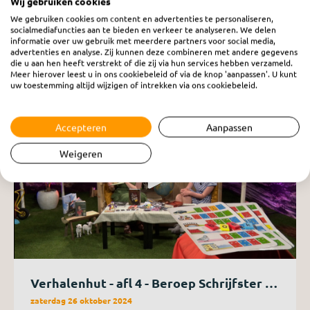
Wij gebruiken cookies
Stuur een verzoekje
We gebruiken cookies om content en advertenties te personaliseren,
socialmediafuncties aan te bieden en verkeer te analyseren. We delen
informatie over uw gebruik met meerdere partners voor social media,
advertenties en analyse. Zij kunnen deze combineren met andere gegevens
die u aan hen heeft verstrekt of die zij via hun services hebben verzameld.
Meer hierover leest u in ons cookiebeleid of via de knop 'aanpassen'. U kunt
uw toestemming altijd wijzigen of intrekken via ons cookiebeleid.
Accepteren
Aanpassen
Weigeren
Verhalenhut - afl 4 - Beroep Schrijfster /
Boek Melanie 1
zaterdag 26 oktober 2024