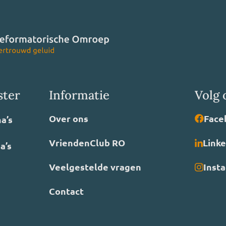
ster
Informatie
Volg 
Over ons
Face
a’s
VriendenClub RO
Link
a’s
Veelgestelde vragen
Inst
Contact