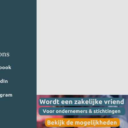
ons
book
edIn
agram