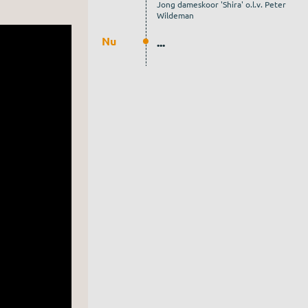
Jong dameskoor 'Shira' o.l.v. Peter
Wildeman
Nu
...