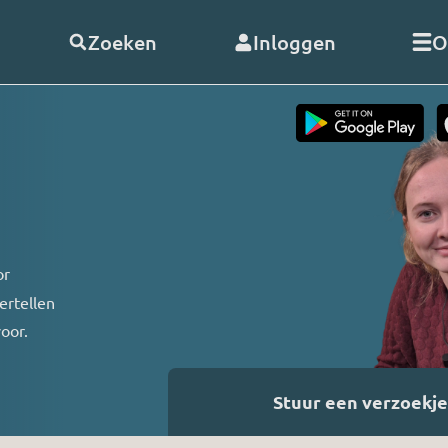
Zoeken
Inloggen
O
telde vragen
Word
abonnee
of
doneer
Als abonnee geniet u onbeperk
s
alle uitzendingen en video’s va
RO. En met uw hulp kunnen wij
or
doorgaan!
ertellen
nClub RO
voor.
Bekijk de voordelen
 opnemen
Stuur een verzoekje