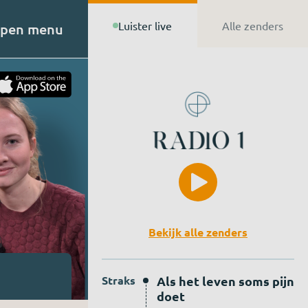
Luister live
Alle zenders
pen menu
t van
n de
Bekijk alle zenders
Straks
Als het leven soms pijn
doet