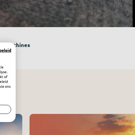
oommachines
beleid
tie
lyse.
kt of
eleid
via ons