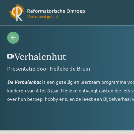
Radioprogramma’s
Veelges
Verhalenhut
Presentatie door
Nelleke de Bruin
Videoprogramma’s
Over on
De Verhalenhut
is een gezellig en leerzaam programma vo
kinderen van 4 tot 8 jaar. Nelleke ontvangt gasten die iets v
Concertagenda
Vriende
over hun beroep, hobby enz. en ze leest een Bijbelverhaal 
RO nieuws
Contact