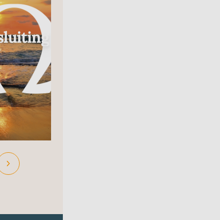
Radio
luiting
In Gesprek Met