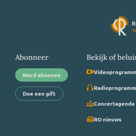
Abonneer
Bekijk of belui
Video­programm
Word abonnee
Radio­programm
Doe een gift
Concertagenda
RO nieuws