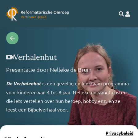
Verhalenhut
Presentatie door
Nelleke de Bruin
De Verhalenhut
is een gezellig en leerzaam programma
voor kinderen van 4 tot 8 jaar. Nelleke ontvangt gasten
die iets vertellen over hun beroep, hobby enz. en ze
leest een Bijbelverhaal voor.
Privacybeleid