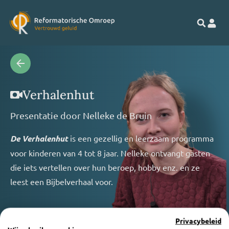
Verhalenhut
Presentatie door
Nelleke de Bruin
De Verhalenhut
is een gezellig en leerzaam programma
voor kinderen van 4 tot 8 jaar. Nelleke ontvangt gasten
die iets vertellen over hun beroep, hobby enz. en ze
leest een Bijbelverhaal voor.
Privacybeleid