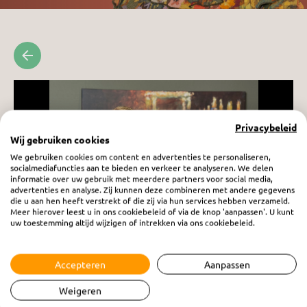
Privacybeleid
Wij gebruiken cookies
We gebruiken cookies om content en advertenties te personaliseren,
socialmediafuncties aan te bieden en verkeer te analyseren. We delen
informatie over uw gebruik met meerdere partners voor social media,
advertenties en analyse. Zij kunnen deze combineren met andere gegevens
die u aan hen heeft verstrekt of die zij via hun services hebben verzameld.
Meer hierover leest u in ons cookiebeleid of via de knop 'aanpassen'. U kunt
uw toestemming altijd wijzigen of intrekken via ons cookiebeleid.
Vrouw in Beeld: Berna van der Zouwen
Accepteren
Aanpassen
vrijdag 14 november 2025
Weigeren