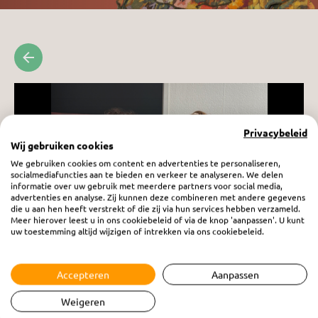
Privacybeleid
Wij gebruiken cookies
We gebruiken cookies om content en advertenties te personaliseren,
socialmediafuncties aan te bieden en verkeer te analyseren. We delen
informatie over uw gebruik met meerdere partners voor social media,
advertenties en analyse. Zij kunnen deze combineren met andere gegevens
die u aan hen heeft verstrekt of die zij via hun services hebben verzameld.
Meer hierover leest u in ons cookiebeleid of via de knop 'aanpassen'. U kunt
uw toestemming altijd wijzigen of intrekken via ons cookiebeleid.
Vrouw in Beeld: Gerjanne van Lagen &
Accepteren
Aanpassen
Christine Stam
vrijdag 12 september 2025
Weigeren