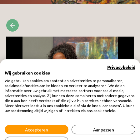
Privacybeleid
Wij gebruiken cookies
We gebruiken cookies om content en advertenties te personaliseren,
socialmediafuncties aan te bieden en verkeer te analyseren. We delen
informatie over uw gebruik met meerdere partners voor social media,
advertenties en analyse. Zij kunnen deze combineren met andere gegevens
die u aan hen heeft verstrekt of die zij via hun services hebben verzameld.
Meer hierover leest u in ons cookiebeleid of via de knop 'aanpassen'. U kunt
uw toestemming altijd wijzigen of intrekken via ons cookiebeleid.
Vrouw in Beeld: Sabiriin Ibraahim
vrijdag 6 februari 2026
Accepteren
Aanpassen
Een krachtig getuigenis van hoe een