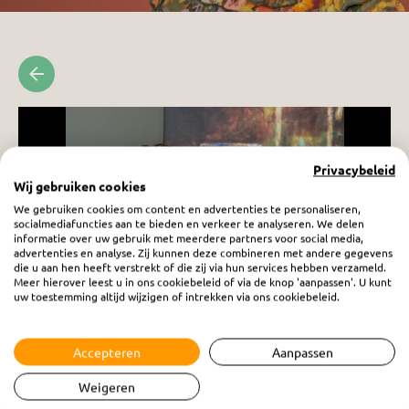
Privacybeleid
Wij gebruiken cookies
We gebruiken cookies om content en advertenties te personaliseren,
socialmediafuncties aan te bieden en verkeer te analyseren. We delen
informatie over uw gebruik met meerdere partners voor social media,
advertenties en analyse. Zij kunnen deze combineren met andere gegevens
die u aan hen heeft verstrekt of die zij via hun services hebben verzameld.
Meer hierover leest u in ons cookiebeleid of via de knop 'aanpassen'. U kunt
uw toestemming altijd wijzigen of intrekken via ons cookiebeleid.
Vrouw in Beeld: Willeke van Voorst
Accepteren
Aanpassen
vrijdag 13 februari 2026
Weigeren
Klik hier voor meer info over Willeke's