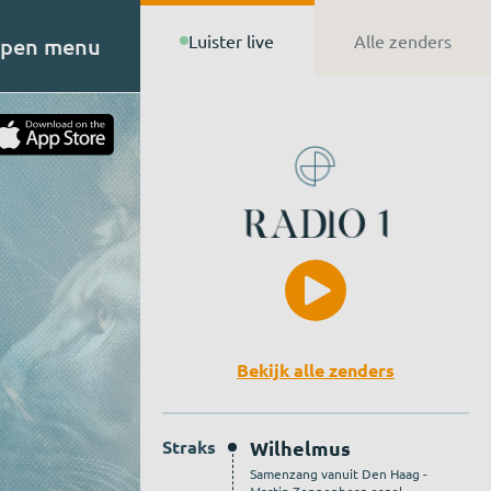
Luister live
Alle zenders
pen menu
t van
n de
Bekijk alle zenders
Straks
Wilhelmus
Samenzang vanuit Den Haag -