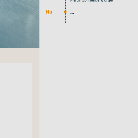
Martin Zonnenberg orgel
Nu
...