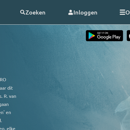
Zoeken
Inloggen
O
telde vragen
Word
abonnee
of
doneer
Als abonnee geniet u onbeperk
s
alle uitzendingen en video’s va
RO. En met uw hulp kunnen wij
 RO
doorgaan!
aar dit
nClub RO
. R. van
Bekijk de voordelen
gaan
 opnemen
en' en
.
eo, elke