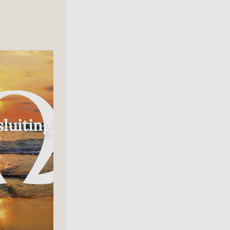
Radio
luiting
In Gesprek Met