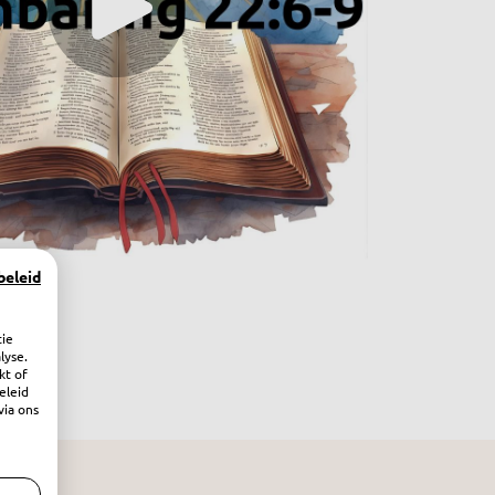
beleid
tie
lyse.
kt of
eleid
via ons