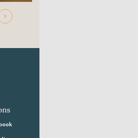
ons
book