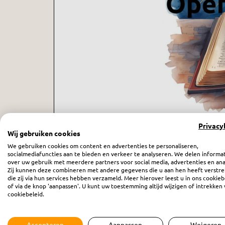
Privacy
Wij gebruiken cookies
We gebruiken cookies om content en advertenties te personaliseren,
socialmediafuncties aan te bieden en verkeer te analyseren. We delen informa
Want de tijd is nabij - afl. 89
over uw gebruik met meerdere partners voor social media, advertenties en ana
Zij kunnen deze combineren met andere gegevens die u aan hen heeft verstre
zaterdag 24 januari 2026
die zij via hun services hebben verzameld. Meer hierover leest u in ons cookieb
of via de knop 'aanpassen'. U kunt uw toestemming altijd wijzigen of intrekken 
cookiebeleid.
Accepteren
Aanpassen
Weigeren