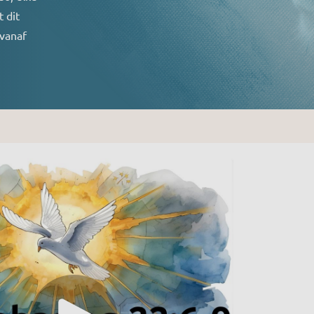
 dit
 vanaf