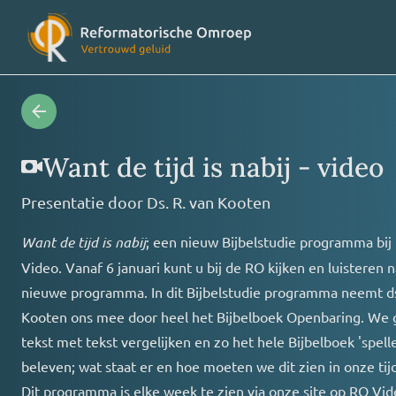
Radioprogramma’s
Veelges
Want de tijd is nabij - video
Presentatie door
Ds. R. van Kooten
Videoprogramma’s
Over on
Want de tijd is nabij
; een nieuw Bijbelstudie programma bij
Video. Vanaf 6 januari kunt u bij de RO kijken en luisteren n
Concertagenda
Vriende
nieuwe programma. In dit Bijbelstudie programma neemt ds
Kooten ons mee door heel het Bijbelboek Openbaring. We 
RO nieuws
Contact
tekst met tekst vergelijken en zo het hele Bijbelboek 'spell
beleven; wat staat er en hoe moeten we dit zien in onze tijd
Dit programma is elke week te zien via onze site op RO Vid