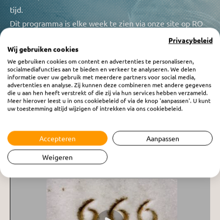
tijd.
Dit programma is elke week te zien via onze site op RO
Video, elke zaterdag komt er een nieuwe aflevering
Privacybeleid
Wij gebruiken cookies
beschikbaar. U kunt dit programma ook luisteren via RO
We gebruiken cookies om content en advertenties te personaliseren,
Radio 1 op zaterdagavond vanaf 19.30uur of terug
socialmediafuncties aan te bieden en verkeer te analyseren. We delen
informatie over uw gebruik met meerdere partners voor social media,
luisteren, dit kan op elk gewenst tijdstip.
advertenties en analyse. Zij kunnen deze combineren met andere gegevens
die u aan hen heeft verstrekt of die zij via hun services hebben verzameld.
Meer hierover leest u in ons cookiebeleid of via de knop 'aanpassen'. U kunt
uw toestemming altijd wijzigen of intrekken via ons cookiebeleid.
Accepteren
Aanpassen
Weigeren