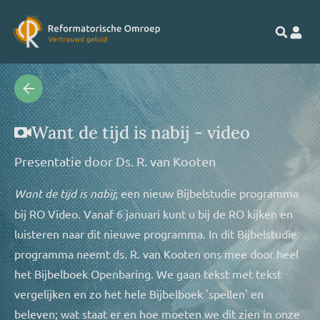
Want de tijd is nabij - video
Presentatie door
Ds. R. van Kooten
Want de tijd is nabij
; een nieuw Bijbelstudie programma
bij RO Video. Vanaf 6 januari kunt u bij de RO kijken en
luisteren naar dit nieuwe programma. In dit Bijbelstudie
programma neemt ds. R. van Kooten ons mee door heel
het Bijbelboek Openbaring. We gaan tekst met tekst
vergelijken en zo het hele Bijbelboek 'spellen' en
beleven; wat staat er en hoe moeten we dit zien in onze