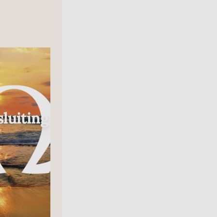
Radio
luiting
In Gesprek Met