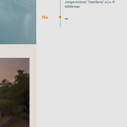
Jongerenkoor 'Cantilena' o.l.v. P.
Wildeman
Nu
...