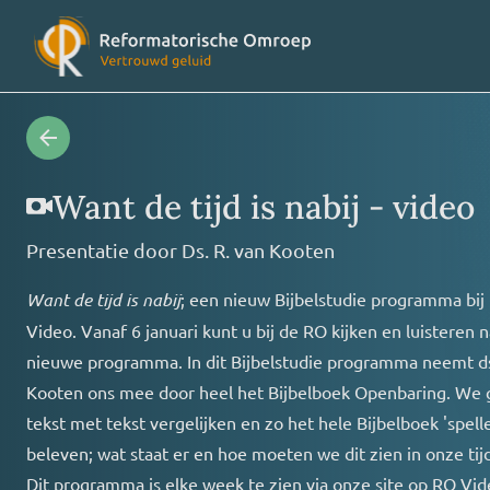
Radioprogramma’s
Veelges
Want de tijd is nabij - video
Presentatie door
Ds. R. van Kooten
Videoprogramma’s
Over on
Want de tijd is nabij
; een nieuw Bijbelstudie programma bij
Video. Vanaf 6 januari kunt u bij de RO kijken en luisteren n
Concertagenda
Vriende
nieuwe programma. In dit Bijbelstudie programma neemt ds
Kooten ons mee door heel het Bijbelboek Openbaring. We 
RO nieuws
Contact
tekst met tekst vergelijken en zo het hele Bijbelboek 'spell
beleven; wat staat er en hoe moeten we dit zien in onze tijd
Dit programma is elke week te zien via onze site op RO Vid