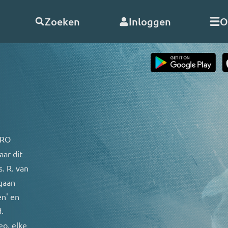
Zoeken
Inloggen
O
telde vragen
Word
abonnee
of
doneer
Als abonnee geniet u onbeperk
s
alle uitzendingen en video’s va
RO. En met uw hulp kunnen wij
 RO
doorgaan!
aar dit
nClub RO
. R. van
Bekijk de voordelen
gaan
 opnemen
en' en
.
eo, elke