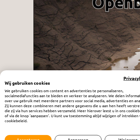
Privacy
Wij gebruiken cookies
We gebruiken cookies om content en advertenties te personaliseren,
socialmediafuncties aan te bieden en verkeer te analyseren. We delen informa
Want de tijd is nabij - afl. 59
over uw gebruik met meerdere partners voor social media, advertenties en ana
Zij kunnen deze combineren met andere gegevens die u aan hen heeft verstre
zaterdag 26 april 2025
die zij via hun services hebben verzameld. Meer hierover leest u in ons cookieb
of via de knop 'aanpassen'. U kunt uw toestemming altijd wijzigen of intrekken 
cookiebeleid.
Accepteren
Aanpassen
Weigeren