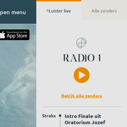
Luister live
Alle zenders
pen menu
t van
n de
Bekijk alle zenders
Straks
Intro Finale uit
Oratorium Jozef