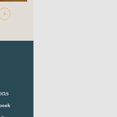
ons
book