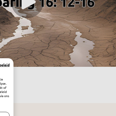
beleid
tie
lyse.
kt of
eleid
via ons