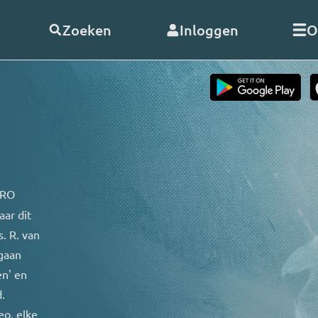
Zoeken
Inloggen
O
telde vragen
Word
abonnee
of
doneer
Als abonnee geniet u onbeperk
s
alle uitzendingen en video’s va
RO. En met uw hulp kunnen wij
 RO
doorgaan!
aar dit
nClub RO
. R. van
Bekijk de voordelen
gaan
 opnemen
en' en
.
eo, elke