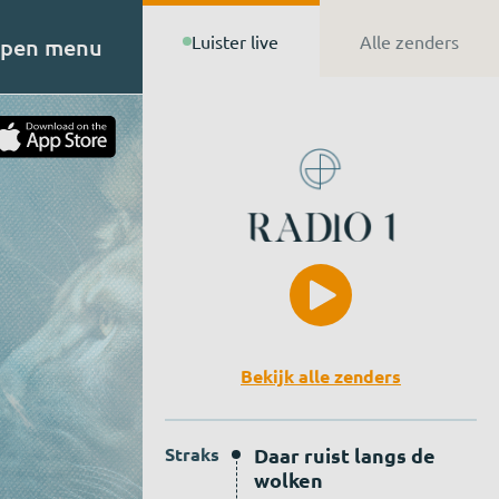
Luister live
Alle zenders
pen menu
t van
n de
Bekijk alle zenders
Straks
Daar ruist langs de
wolken