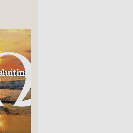
Radio
luiting
In Gesprek Met