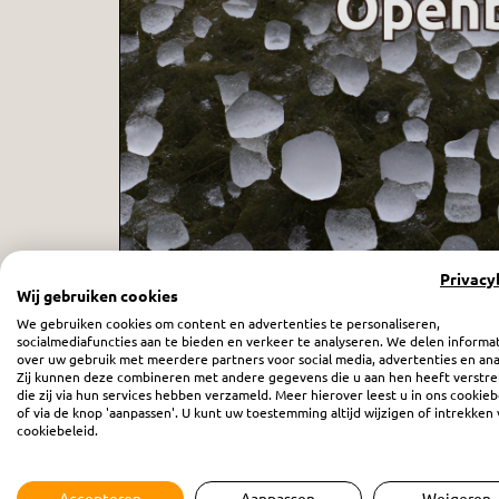
Privacy
Wij gebruiken cookies
We gebruiken cookies om content en advertenties te personaliseren,
socialmediafuncties aan te bieden en verkeer te analyseren. We delen informa
Want de tijd is nabij - afl. 60
over uw gebruik met meerdere partners voor social media, advertenties en ana
Zij kunnen deze combineren met andere gegevens die u aan hen heeft verstre
zaterdag 3 mei 2025
die zij via hun services hebben verzameld. Meer hierover leest u in ons cookieb
of via de knop 'aanpassen'. U kunt uw toestemming altijd wijzigen of intrekken 
cookiebeleid.
Accepteren
Aanpassen
Weigeren