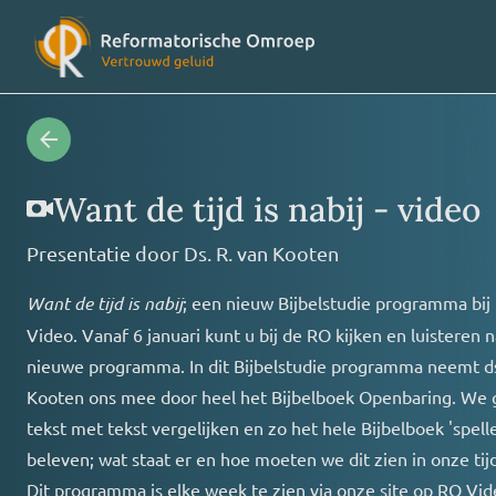
Radioprogramma’s
Veelges
Want de tijd is nabij - video
Presentatie door
Ds. R. van Kooten
Videoprogramma’s
Over on
Want de tijd is nabij
; een nieuw Bijbelstudie programma bij
Video. Vanaf 6 januari kunt u bij de RO kijken en luisteren n
Concertagenda
Vriende
nieuwe programma. In dit Bijbelstudie programma neemt ds
Kooten ons mee door heel het Bijbelboek Openbaring. We 
RO nieuws
Contact
tekst met tekst vergelijken en zo het hele Bijbelboek 'spell
beleven; wat staat er en hoe moeten we dit zien in onze tijd
Dit programma is elke week te zien via onze site op RO Vid