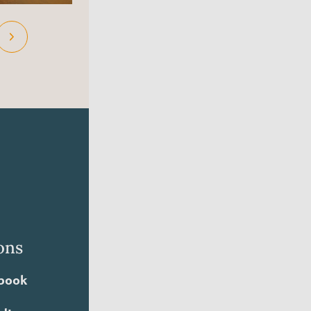
ons
book