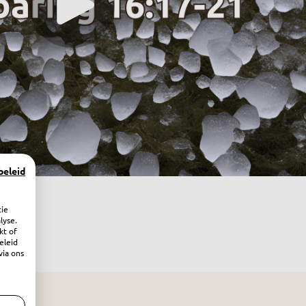
beleid
tie
lyse.
kt of
eleid
via ons