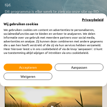
tijd.
Dit programma is elke week te zien via onze site op RO
Video, elke zaterdag komt er een nieuwe aflevering
Privacybeleid
Wij gebruiken cookies
beschikbaar. U kunt dit programma ook luisteren via RO
We gebruiken cookies om content en advertenties te personaliseren,
Radio 1 op zaterdagavond vanaf 19.30uur of terug
socialmediafuncties aan te bieden en verkeer te analyseren. We delen
informatie over uw gebruik met meerdere partners voor social media,
luisteren, dit kan op elk gewenst tijdstip.
advertenties en analyse. Zij kunnen deze combineren met andere gegevens
die u aan hen heeft verstrekt of die zij via hun services hebben verzameld.
Meer hierover leest u in ons cookiebeleid of via de knop 'aanpassen'. U kunt
uw toestemming altijd wijzigen of intrekken via ons cookiebeleid.
Accepteren
Aanpassen
Weigeren