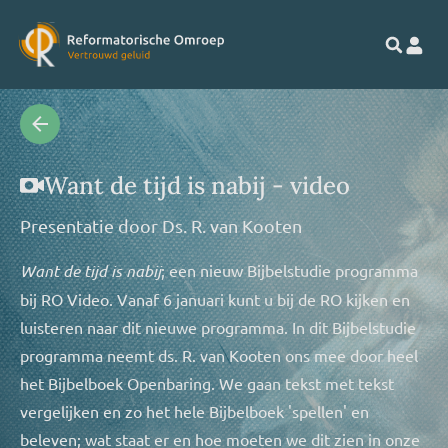
Want de tijd is nabij - video
Presentatie door
Ds. R. van Kooten
Want de tijd is nabij
; een nieuw Bijbelstudie programma
bij RO Video. Vanaf 6 januari kunt u bij de RO kijken en
luisteren naar dit nieuwe programma. In dit Bijbelstudie
programma neemt ds. R. van Kooten ons mee door heel
het Bijbelboek Openbaring. We gaan tekst met tekst
vergelijken en zo het hele Bijbelboek 'spellen' en
beleven; wat staat er en hoe moeten we dit zien in onze