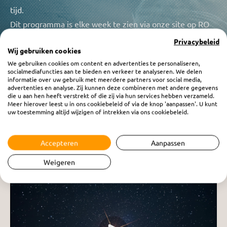
tijd.
Dit programma is elke week te zien via onze site op RO
Video, elke zaterdag komt er een nieuwe aflevering
Privacybeleid
Wij gebruiken cookies
beschikbaar. U kunt dit programma ook luisteren via RO
We gebruiken cookies om content en advertenties te personaliseren,
Radio 1 op zaterdagavond vanaf 19.30uur of terug
socialmediafuncties aan te bieden en verkeer te analyseren. We delen
informatie over uw gebruik met meerdere partners voor social media,
luisteren, dit kan op elk gewenst tijdstip.
advertenties en analyse. Zij kunnen deze combineren met andere gegevens
die u aan hen heeft verstrekt of die zij via hun services hebben verzameld.
Meer hierover leest u in ons cookiebeleid of via de knop 'aanpassen'. U kunt
uw toestemming altijd wijzigen of intrekken via ons cookiebeleid.
Accepteren
Aanpassen
Weigeren