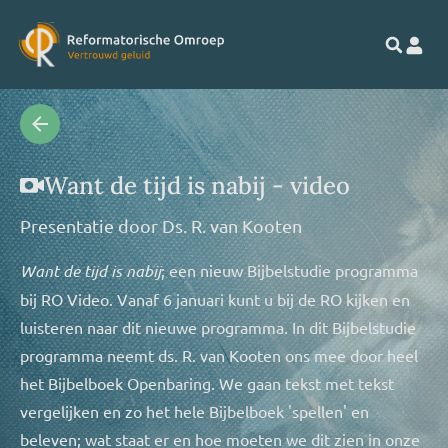
Want de tijd is nabij - video
Presentatie door
Ds. R. van Kooten
Want de tijd is nabij
; een nieuw Bijbelstudie programma
bij RO Video. Vanaf 6 januari kunt u bij de RO kijken en
luisteren naar dit nieuwe programma. In dit Bijbelstudie
programma neemt ds. R. van Kooten ons mee door heel
het Bijbelboek Openbaring. We gaan tekst met tekst
vergelijken en zo het hele Bijbelboek 'spellen' en
beleven; wat staat er en hoe moeten we dit zien in onze