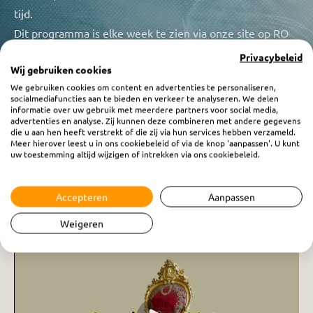
tijd.
Dit programma is elke week te zien via onze site op RO
Video, elke zaterdag komt er een nieuwe aflevering
Privacybeleid
Wij gebruiken cookies
beschikbaar. U kunt dit programma ook luisteren via RO
We gebruiken cookies om content en advertenties te personaliseren,
Radio 1 op zaterdagavond vanaf 19.30uur of terug
socialmediafuncties aan te bieden en verkeer te analyseren. We delen
informatie over uw gebruik met meerdere partners voor social media,
luisteren, dit kan op elk gewenst tijdstip.
advertenties en analyse. Zij kunnen deze combineren met andere gegevens
die u aan hen heeft verstrekt of die zij via hun services hebben verzameld.
Meer hierover leest u in ons cookiebeleid of via de knop 'aanpassen'. U kunt
uw toestemming altijd wijzigen of intrekken via ons cookiebeleid.
Accepteren
Aanpassen
Weigeren