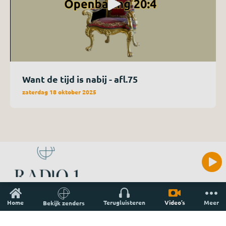
Want de tijd is nabij - afl.75
zaterdag 18 oktober 2025
Home
Terugluisteren
Video’s
Meer
Bekijk zenders