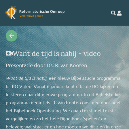
Want de tijd is nabij - video
Presentatie door
Ds. R. van Kooten
Want de tijd is nabij
; een nieuw Bijbelstudie programma
bij RO Video. Vanaf 6 januari kunt u bij de RO kijken en
luisteren naar dit nieuwe programma. In dit Bijbelstudie
programma neemt ds. R. van Kooten ons mee door heel
het Bijbelboek Openbaring. We gaan tekst met tekst
vergelijken en zo het hele Bijbelboek 'spellen' en
beleven; wat staat er en hoe moeten we dit zien in onze