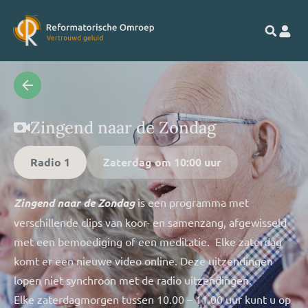
Zingend naar de Zondag
Radio 1
Zaterdag
om 10:00 uur
Zingend naar de Zondag
is een programma met
verschillende clips van koor- en samenzang, afgewisseld
met een bemoediging of een meditatie. Elke zaterdag
komt er een nieuwe video online. Deze uitzendingen
lopen niet synchroon met de radio uitzendingen.
Elke zaterdagmorgen tussen 10.00 – 11.00 uur kunt u op