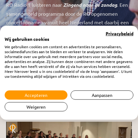
RO Radio 1 luisteren naar
Zingend naar de zondag
. Een
samengesteld programma door de RO opgenomen
concertopnamen vanuit heel Nederland met daarbij een
korte meditatie van diverse predikanten en sprekers.
Privacybeleid
Wij gebruiken cookies
Allemaal unieke opnamen waarvan de muziek niet is
We gebruiken cookies om content en advertenties te personaliseren,
uitgeven op cd’s. De uitzendingen variëren van een half
socialmediafuncties aan te bieden en verkeer te analyseren. We delen
uur tot ruim een uur.
Zingend naar de zondag
is een
informatie over uw gebruik met meerdere partners voor social media,
advertenties en analyse. Zij kunnen deze combineren met andere gegevens
programma ter voorbereiding op de zondag.
die u aan hen heeft verstrekt of die zij via hun services hebben verzameld.
Meer hierover leest u in ons cookiebeleid of via de knop 'aanpassen'. U kunt
uw toestemming altijd wijzigen of intrekken via ons cookiebeleid.
Accepteren
Aanpassen
Weigeren