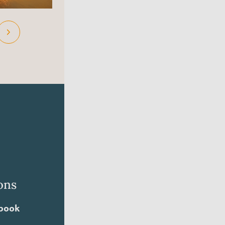
ons
book