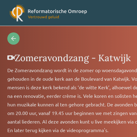
Radioprogramma’s
Veelges
Zomeravondzang - Katwijk
De Zomeravondzang wordt in de zomer op woensdagavond
Videoprogramma’s
Over on
gehouden in de oude kerk aan de Boulevard van Katwijk. Vo
mensen is deze kerk bekend als ‘de witte Kerk’, alhoewel d
Concertagenda
Vriende
na een renovatie, eerder crème is. Vele koren en solisten 
hun muzikale kunnen al ten gehore gebracht. De avonden 
om 20.00 uur, vanaf 19.45 uur beginnen we met zingen van
RO nieuws
Contact
aantal liederen. Al deze avonden kunt u live meekijken via o
En later terug kijken via de videoprogramma's.