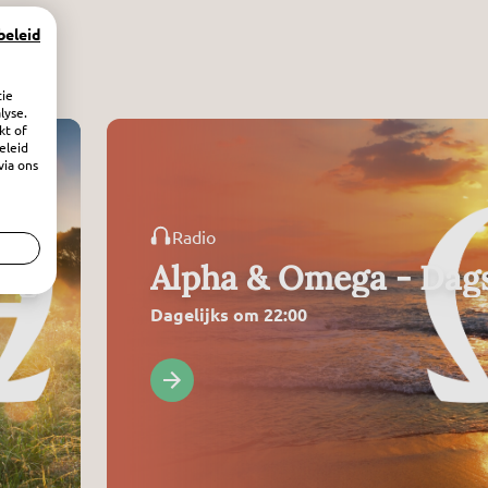
beleid
tie
lyse.
kt of
eleid
via ons
Radio
ing
Alpha & Omega - Dags
Dagelijks om 22:00