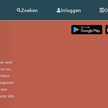
Zoeken
Inloggen
O
telde vragen
Word
abonnee
of
doneer
Als abonnee geniet u onbeperk
s
alle uitzendingen en video’s va
or veel
RO. En met uw hulp kunnen wij
eze nu,
doorgaan!
nClub RO
hebben
Bekijk de voordelen
beginnen
 een
 opnemen
nze site.