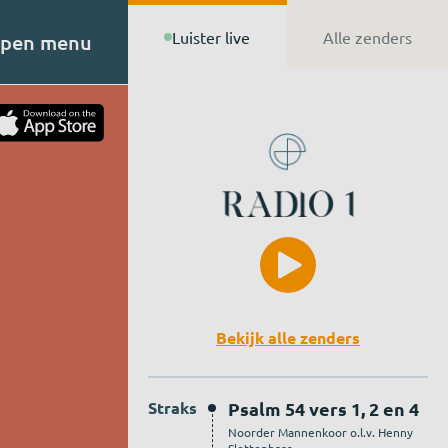
Luister live
Alle zenders
pen menu
t van
n de
Bekijk alle zenders
Straks
Psalm 54 vers 1, 2 en 4
Noorder Mannenkoor o.l.v. Henny