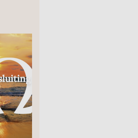
Radio
luiting
In Gesprek Met